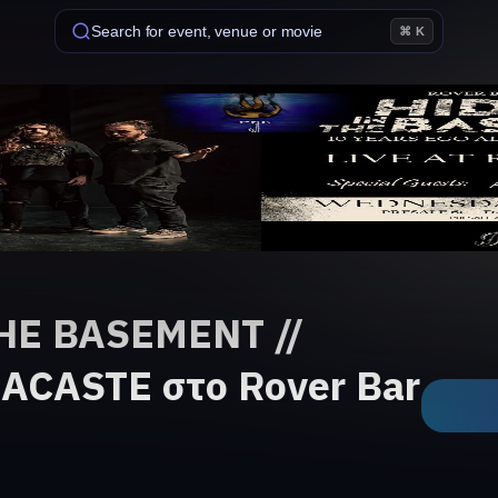
Search for event, venue or movie
⌘ K
HE BASEMENT //
t ACASTE στο Rover Bar