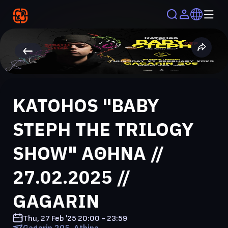
KATOHOS "BABY
STEPH THE TRILOGY
SHOW" ΑΘΗΝΑ //
27.02.2025 //
GAGARIN
Thu, 27 Feb '25
20:00 - 23:59
Gagarin 205, Athina