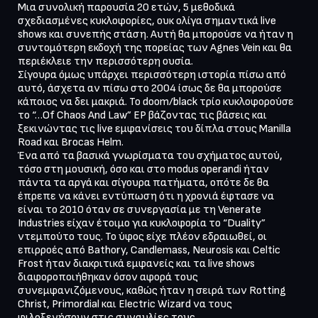
Μια συνολική παρουσία 20 ετών, 5 μεθοδικά 
σχεδιασμένες κυκλοφορίες, ουκ ολίγα σημαντικά live 
shows και συνεπής στάση. Αυτή θα μπορούσε να ήταν η 
συντομότερη εκδοχή της πορείας των Agnes Vein και θα 
περιέκλειε την περισσότερη ουσία.

Σίγουρα όμως υπάρχει περισσότερη ιστορία πίσω από 
αυτό, άσχετα αν πίσω στο 2004 ίσως δε θα μπορούσε 
κάποιος να δει μακριά. Το doom/black τρίο κυκλοφορούσε 
το “…Of Chaos And Law” EP βάζοντας τις βάσεις και 
ξεκινώντας τις live εμφανίσεις του δίπλα στους Manilla 
Road και Brocas Helm.

Ένα από τα βασικά γνωρίσματα του σχήματος αυτού, 
τόσο στη μουσική, όσο και στο modus operandi ήταν 
πάντα τα αργά και σίγουρα πατήματα, οπότε δε θα 
έπρεπε να κάνει εντύπωση ότι η χρονιά έφτασε να 
είναι το 2010 όταν σε συνεργασία με τη Venerate 
Industries είχαν έτοιμο για κυκλοφορία το “Duality” 
ντεμπούτο τους. Το ύφος είχε πλέον εδραιωθεί, οι 
επιρροές από Bathory, Candlemass, Neurosis και Celtic 
Frost ήταν διακριτικά εμφανείς και τα live shows 
διαφοροποιήθηκαν όσον αφορά τους 
συνεμφανιζόμενους, καθώς ήταν η σειρά των Rotting 
Christ, Primordial και Electric Wizard να τους 
φιλοξενήσουν στις συναυλίες τους.
