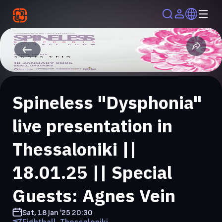
Spineless "Dysphonia"
live presentation in
Thessaloniki ||
18.01.25 || Special
Guests: Agnes Vein
Sat, 18 Jan '25
20:30
Eightball, Thessaloniki