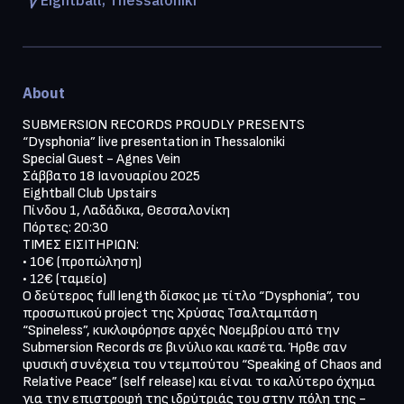
About
SUBMERSION RECORDS PROUDLY PRESENTS

“Dysphonia” live presentation in Thessaloniki

Special Guest - Agnes Vein

Σάββατο 18 Ιανουαρίου 2025

Eightball Club Upstairs

Πίνδου 1, Λαδάδικα, Θεσσαλονίκη

Πόρτες: 20:30

ΤΙΜΕΣ ΕΙΣΙΤΗΡΙΩΝ:

• 10€ (προπώληση)

• 12€ (ταμείο)

Ο δεύτερος full length δίσκος με τίτλο “Dysphonia”, του 
προσωπικού project της Χρύσας Τσαλταμπάση 
“Spineless”, κυκλοφόρησε αρχές Νοεμβρίου από την 
Submersion Records σε βινύλιο και κασέτα. Ήρθε σαν 
φυσική συνέχεια του ντεμπούτου “Speaking of Chaos and 
Relative Peace” (self release) και είναι το καλύτερο όχημα 
για την επιστροφή της ιδρύτριάς του στην πόλη της - 