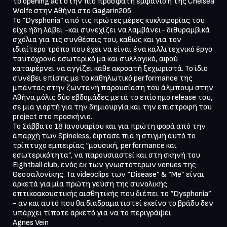
το opening act στην πιο πρόσφατη εμφάνιση της Chelsea 
Wolfe στην Αθήνα στο Gagarin205.

Το “Dysphonia” από τις πρώτες μέρες κυκλοφορίας του 
είχε ήδη λάβει -και συνεχίζει να λαμβάνει- διθυραμβικά 
σχόλια για τις συνθέσεις του, καθώς και για τον 
ιδιαίτερο τρόπο που έχει να είναι ένα καλλιτεχνικό έργο 
ταυτόχρονα εσωτερικό μα και συλλογικό, αφού 
καταφέρνει να αγγίζει κάθε ακροατή ξεχωριστά. Το ίδιο 
συνέβει επίσης με το καθηλωτικό performance της 
μπάντας στην ζωντανή παρουσίαση του άλμπουμ στην 
Αθήνα μόλις δύο εβδομάδες μετά το επίσημο release του, 
σε μια γιορτή για την δημιουργία και την επιστροφή του 
project στο προσκήνιο.

Το Σάββατο 18 Ιανουαρίου και για πρώτη φορά από την 
απαρχή των Spineless, έφτασε πια η στιγμή αυτό το 
τρίπτυχο εμπειρίας “μουσική, performance και 
εσωτερικότητα”, να παρουσιαστεί και στη σκηνή του 
Eightball club, ενός εκ των γνωστότερων venues της 
Θεσσαλονίκης. Τα videoclips των “Disease” & “Me” είναι 
αρκετά για μία πρώτη γεύση της συνολικής 
οπτικοακουστικής αισθητικής που διέπει το “Dysphonia” 
- αν και αυτό που θα διαδραματιστεί εκείνο το βράδυ δεν 
υπάρχει τίποτε αρκετό για να το περιγράψει.

Agnes Vein
