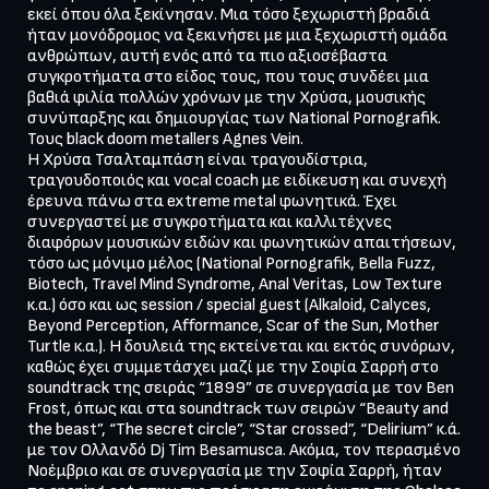
εκεί όπου όλα ξεκίνησαν. Μια τόσο ξεχωριστή βραδιά 
ήταν μονόδρομος να ξεκινήσει με μια ξεχωριστή ομάδα 
ανθρώπων, αυτή ενός από τα πιο αξιοσέβαστα 
συγκροτήματα στο είδος τους, που τους συνδέει μια 
βαθιά φιλία πολλών χρόνων με την Χρύσα, μουσικής 
συνύπαρξης και δημιουργίας των National Pornografik. 
Τους black doom metallers Agnes Vein.

Η Χρύσα Τσαλταμπάση είναι τραγουδίστρια, 
τραγουδοποιός και vocal coach με ειδίκευση και συνεχή 
έρευνα πάνω στα extreme metal φωνητικά. Έχει 
συνεργαστεί με συγκροτήματα και καλλιτέχνες 
διαφόρων μουσικών ειδών και φωνητικών απαιτήσεων, 
τόσο ως μόνιμο μέλος (National Pornografik, Bella Fuzz, 
Biotech, Travel Mind Syndrome, Anal Veritas, Low Texture 
κ.α.) όσο και ως session / special guest (Alkaloid, Calyces, 
Beyond Perception, Afformance, Scar of the Sun, Mother 
Turtle κ.α.). Η δουλειά της εκτείνεται και εκτός συνόρων, 
καθώς έχει συμμετάσχει μαζί με την Σοφία Σαρρή στο 
soundtrack της σειράς “1899” σε συνεργασία με τον Ben 
Frost, όπως και στα soundtrack των σειρών “Βeauty and 
the beast”, “The secret circle”, “Star crossed”, “Delirium” κ.ά. 
με τον Ολλανδό Dj Tim Besamusca. Ακόμα, τον περασμένο 
Νοέμβριο και σε συνεργασία με την Σοφία Σαρρή, ήταν 