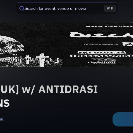
Search for event, venue or movie
⌘ K
UK] w/ ANTIDRASI
NS
na