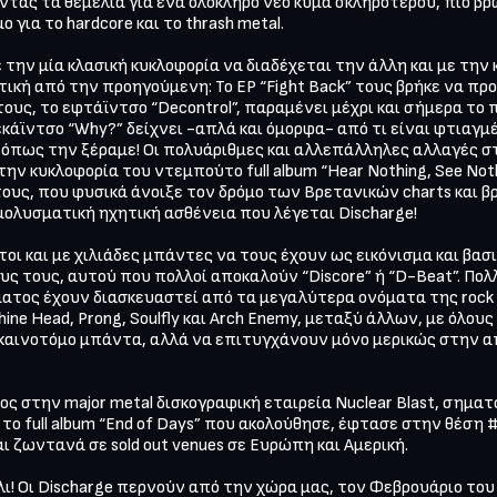
ντας τα θεμέλια για ένα ολόκληρο νέο κύμα σκληρότερου, πιο βρώ
για το hardcore και το thrash metal.

την μία κλασική κυκλοφορία να διαδέχεται την άλλη και με την κ
ική από την προηγούμενη: Το EP “Fight Back” τους βρήκε να πρ
ους, το εφτάϊντσο “Decontrol”, παραμένει μέχρι και σήμερα το π
κάϊντσο “Why?” δείχνει -απλά και όμορφα- από τι είναι φτιαγμ
 όπως την ξέραμε! Οι πολυάριθμες και αλλεπάλληλες αλλαγές 
ν κυκλοφορία του ντεμπούτο full album “Hear Nothing, See Nothi
ους, που φυσικά άνοιξε τον δρόμο των Βρετανικών charts και β
μολυσματική ηχητική ασθένεια που λέγεται Discharge!

οι και με χιλιάδες μπάντες να τους έχουν ως εικόνισμα και βασι
ς τους, αυτού που πολλοί αποκαλούν “Discore” ή “D-Beat”. Πολ
ος έχουν διασκευαστεί από τα μεγαλύτερα ονόματα της rock κα
achine Head, Prong, Soulfly και Arch Enemy, μεταξύ άλλων, με όλο
 καινοτόμο μπάντα, αλλά να επιτυγχάνουν μόνο μερικώς στην 
ς στην major metal δισκογραφική εταιρεία Nuclear Blast, σημα
ώ το full album “End of Days” που ακολούθησε, έφτασε στην θέση
 ζωντανά σε sold out venues σε Ευρώπη και Αμερική.

λι! Οι Discharge περνούν από την χώρα μας, τον Φεβρουάριο το