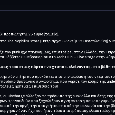
ώ (προπώληση), 23 ευρώ (ταμείο).

 στο The Nephilim Store (Πατριάρχου Ιωακείμ 17, Θεσσαλονίκη) & M
αξε τον punk ήχο παγκοσμίως, επιστρέφει στην Ελλάδα, την Παρ
και Σάββατο 8 Φεβρουαρίου στο Arch Club – Live Stage στην Αθήνα
 μιας τεράστιας πόρτας να χτυπάει κλείνοντας, στα βάθη τ
κής σύντηξης που προκύπτει από την ακρόαση του ντεμπούτο τ
 σπουδαίο Βρετανικό συγκρότημα, που γύρισε τον κόσμο της unde
όλειες ηχητικές επιθέσεις του! 

 οι Discharge άλλαξαν το πρόσωπο της punk αλλα και όλης της ακρ
σάρων τραγουδιών που ξεχειλίζουν αγνή ένταση που απογυμνώνει
λα από την οργή, την απαγοήτευση από την κοινωνία και την βί
ιούργησαν έναν ήχο που ήταν τόσο αποτρόπαιος, ελκυστικός, τρ