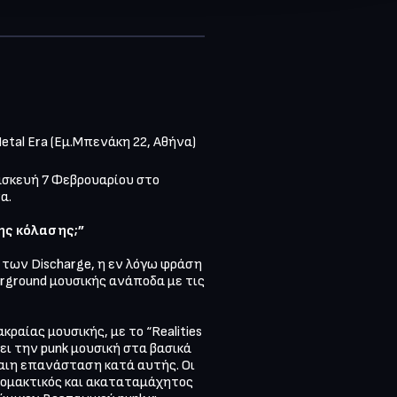
etal Era (Εμ.Μπενάκη 22, Αθήνα)

ασκευή 7 Φεβρουαρίου στο 
. 

ης κόλασης;”
ων Discharge, η εν λόγω φράση 
rground μουσικής ανάποδα με τις 
αίας μουσικής, με το “Realities 
 την punk μουσική στα βασικά 
αιη επανάσταση κατά αυτής. Οι 
ομακτικός και ακαταταμάχητος 