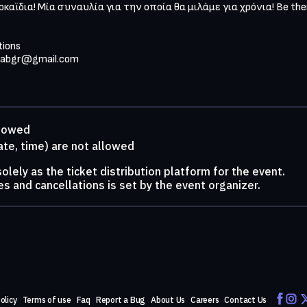
αϊδια! Μία συναυλία για την οποία θα μιλάμε για χρόνια! Be ther
ions

labgr@gmail.com
llowed
ate, time) are not allowed
lely as the ticket distribution platform for the event.
s and cancellations is set by the event organizer.
olicy
Terms of use
Faq
Report a Bug
About Us
Careers
Contact Us