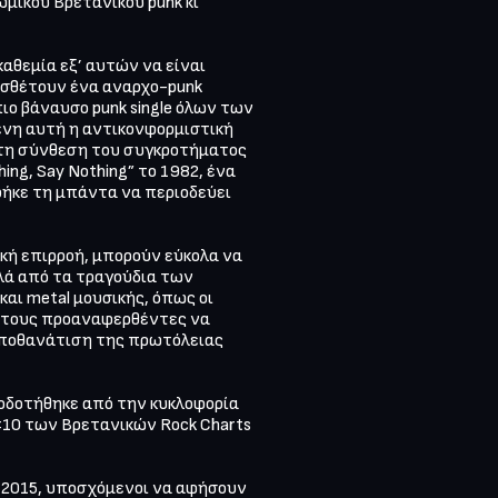
μικου Βρετανικού punk κι 
αθεμία εξ’ αυτών να είναι 
οσθέτουν ένα αναρχο-punk 
ιο βάναυσο punk single όλων των 
ένη αυτή η αντικονφορμιστική 
στη σύνθεση του συγκροτήματος 
ng, Say Nothing” το 1982, ένα 
ρήκε τη μπάντα να περιοδεύει 
κή επιρροή, μπορούν εύκολα να 
λά από τα τραγούδια των 
ι metal μουσικής, όπως οι 
υς τους προαναφερθέντες να 
αποθανάτιση της πρωτόλειας 
τοδοτήθηκε από την κυκλοφορία 
 #10 των Βρετανικών Rock Charts 
υ 2015, υποσχόμενοι να αφήσουν 