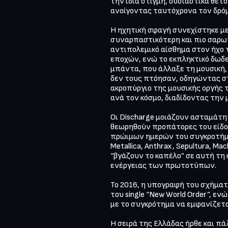
την ίδια στιγμή, ουσιαστικά θέτο
ανοίγοντας ταυτόχρονα τον δρόμο 
Η ηχητική σφαγή συνεχίστηκε με 
συναρπαστικότερη και πιο σαρωτ
αντιπολεμικό αίσθημα στον ήχο τ
εποχών, ενώ το εκπληκτικό δωδε
μπάντα, που άλλαξε τη μουσική,
δεν τους πτόησαν, οδηγώντας στη
ακροπύργιο της μουσικής οργής τ
ανά τον κόσμο, διαδίδοντας την 
Οι Discharge μοιάζουν ασταμάτητ
θεωρηθούν προπάτορες του είδου
πρώιμων ημερών του συγκροτήματ
Metallica, Anthrax, Sepultura, M
“βγάζουν το καπέλο” σε αυτή τη
ενέργειας των πρωτοτύπων.

Το 2016, η υπογραφή του σχήματο
του single “New World Order”, εν
με το συγκρότημα να εμφανίζεται
Η σειρά της Ελλάδας ήρθε και πά