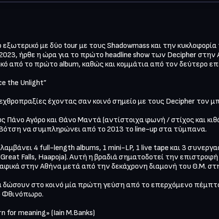
εξωτερικό με δύο tour με τους Shadowmass και την κυκλοφορία
ο 2023, ήρθε η ώρα για το πρώτο headline show των Decipher στην 
κό από το πρώτο album, καθώς και κομμάτια από τον δεύτερο επε
 the Unlight”

 εχθροπραξίες έχοντας σαν κοινό σημείο με τους Decipher τον μ
 Πάνο Αγόρο και Θάνο Μαντά (αντίστοιχα φωνή / στίχος και κιθά
 Βότση να συμπληρώνει από το 2013 το line-up στα τύμπανα.

αμβάνει 4 full-length albums, 1 mini-LP, 1 live tape και 3 συνερ
 Great Falls, Haapoja). Αυτή η βραδιά σηματοδοτεί την επιστροφ
ικά στην Αθήνα μετά από την δεκάχρονη διαμονή του Θ.Μ. στην
 δώσουν στο κοινό μία πρώτη γεύση από το επερχόμενο πέμπτο f
 Φθινόπωρο.
