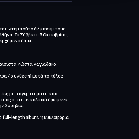
 του ντεμπούτο άλμπουμ τους 
Αθήνα. Το Σάββατο 5 Οκτωβρίου, 
ρχόμενο δίσκο.

πασίστα Κώστα Ραγιαδάκο.

ρα / σύνθεση) μετά το τέλος 
γασίες με συγκροτήματα από 
ή τους στα συναυλιακά δρώμενα, 
 Σουηδία.

ull-length album, η κυκλοφορία 