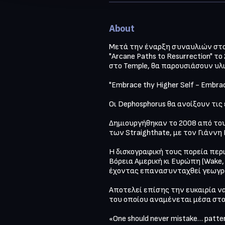
About
Μετά την έναρξη συναυλιών στο 
"Arcane Paths to Resurrection" τ
στο Temple, θα παρουσιάσουν υλι
"Embrace thy Higher Self - Embrace
Oι Dephosphorus θα ανοίξουν τις
Δημιουργήθηκαν το 2008 από τους
των Straighthate, με τον Γιάννη
Η δισκογραφική τους πορεία περιλ
Βόρεια Αμερική κι Ευρώπη (Wake,
έχοντας επανασυνταχθεί γεωγραφ
Αποτελεί επίσης την ευκαιρία να
του οποίου αναμένεται μέσα στο