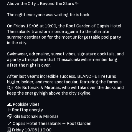
Above the City… Beyond the Stars ✨

The night everyone was waiting for is back.

On Friday 19/06 at 19:00, the Roof Garden of Capsis Hotel 
Thessaloniki transforms once again into the ultimate 
summer destination for the most unforgettable pool party 
in the city.

Swimwear, adrenaline, sunset vibes, signature cocktails, and 
a party atmosphere that Thessaloniki will remember long 
after the night is over.

After last year’s incredible success, BLANCHE II returns 
bigger, bolder, and more spectacular, featuring the famous 
DJs Kiki Botonaki & Mironas, who will take over the decks and 
keep the energy high above the city skyline.

🌊 Poolside vibes

✨ Rooftop energy

🎧 Kiki Botonaki & Mironas

📍 Capsis Hotel Thessaloniki – Roof Garden

🗓 Friday 19/06 | 19:00
