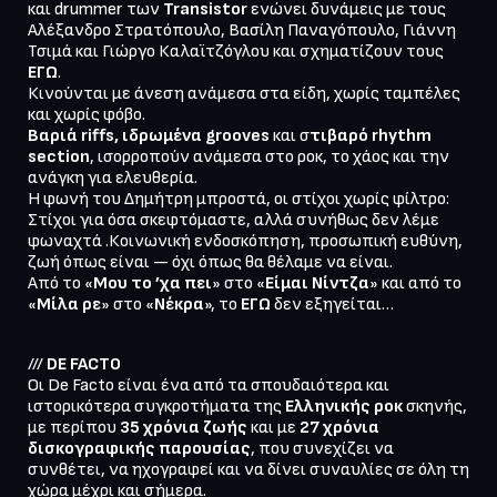
και drummer των 
Transistor 
ενώνει δυνάμεις με τους 
Αλέξανδρο Στρατόπουλο, Βασίλη Παναγόπουλο, Γιάννη 
Τσιμά και Γιώργο Καλαϊτζόγλου και σχηματίζουν τους 
ΕΓΩ
.

Κινούνται με άνεση ανάμεσα στα είδη, χωρίς ταμπέλες 
Βαριά riffs, ιδρωμένα grooves
 και σ
τιβαρό rhythm 
section
, ισορροπούν ανάμεσα στο ροκ, το χάος και την 
ανάγκη για ελευθερία.

Η φωνή του Δημήτρη μπροστά, οι στίχοι χωρίς φίλτρο: 
Στίχοι για όσα σκεφτόμαστε, αλλά συνήθως δεν λέμε 
φωναχτά .Κοινωνική ενδοσκόπηση, προσωπική ευθύνη, 
ζωή όπως είναι — όχι όπως θα θέλαμε να είναι.

Από το «
Μου το ’χα πει
» στο «
Είμαι Νίντζα
» και από το 
«
Μίλα ρε
» στο «
Νέκρα
», το 
ΕΓΩ 
δεν εξηγείται…
/// 
DE FACTO
Οι De Facto είναι ένα από τα σπουδαιότερα και 
ιστορικότερα συγκροτήματα της 
Ελληνικής ροκ 
σκηνής, 
με περίπου 
35 χρόνια ζωής
 και με
 27 χρόνια 
δισκογραφικής παρουσίας
, που συνεχίζει να 
συνθέτει, να ηχογραφεί και να δίνει συναυλίες σε όλη τη 
χώρα μέχρι και σήμερα. 
