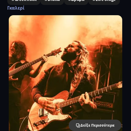
Γκαλερί
Δείξε Περισσότερα