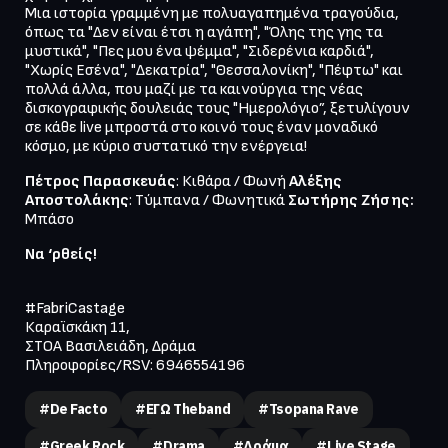
Μια ιστορία γραμμένη με πολυαγαπημένα τραγούδια, 
όπως τα "Δεν είναι έτσι η αγάπη", "Όλης της γης τα 
μυστικά", "Πες μου ένα ψέμμα", "Σιδερένια καρδιά", 
"Χωρίς Εσένα", "Δεκατρία", "Θεσσαλονίκη", "Πέφτω" και 
πολλά άλλα, που μαζί με τα καινούργια της νέας 
δισκογραφικής δουλειάς τους "Ημερολόγιο”, ξετυλίγουν 
σε κάθε live μπροστά στο κοινό τους έναν μοναδικό 
κόσμο, με κύριο συστατικό την ενέργεια! 
Πέτρος Παρασκευάς
: Κιθάρα / Φωνή
 Αλέξης 
Αποστολάκης
: Τύμπανα / Φωνητικά
 Σωτήρης Ζήσης:
Μπάσο
Να ‘ρθείς!
#FabriCastage

Καραϊσκάκη 11,

ΣΤΟΑ Βασιλειάδη, Δράμα

#de Facto
#ΕΓΩ Theband
#tsopana Rave
#greek Rock
#drama
#Δράμα
#live Stage