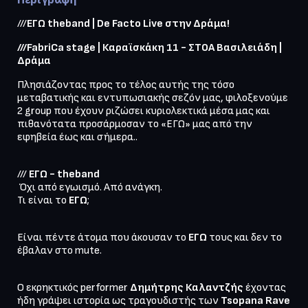
///
ΕΓΩ theband | De Facto Live στην Δράμα!
///FabriCa stage | Καραϊσκάκη 11 - ΣΤΟΑ Βασιλειάδη | 
Δράμα
Πλησιάζοντας προς το τέλος αυτής της τόσο 
μεταβατικής και εντυπωσιακής σεζόν μας, φιλοξενούμε 
2 group που έχουν ριζώσει κυριολεκτικά μέσα μας και 
πιθανότατα προσάρμοσαν το «ΕΓΩ» μας από την 
εφηβεία έως και σήμερα..
/// 
ΕΓΩ - theband
 Όχι από εγωισμό. Από ανάγκη.

Τι είναι το 
ΕΓΩ
;
Είναι πέντε άτομα που άκουσαν το 
ΕΓΩ 
τους και δεν το 
έβαλαν στο mute.
Ο εκρηκτικός performer 
Δημήτρης Καλαντζής
 έχοντας 
ήδη γράψει ιστορία ως τραγουδιστής των 
Tsopana Rave 