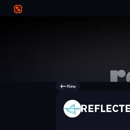
Πίσω
REFLECT