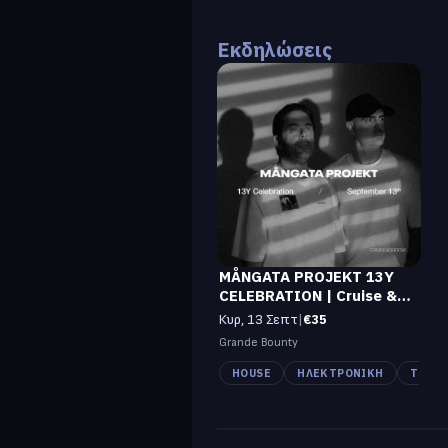
Εκδηλώσεις
MÅNGATA PROJEKT 13Y
CELEBRATION | Cruise &
Groove
Κυρ, 13 Σεπτ
|
€35
Grande Bounty
HOUSE
ΗΛΕΚΤΡΟΝΙΚΉ
TECH