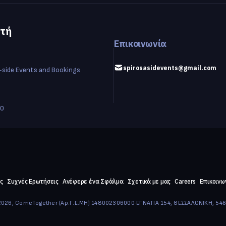
τή
Επικοινωνία
spirosasidevents@gmail.com
-side Events and Bookings
00
ς
Συχνές Ερωτήσεις
Ανέφερε ένα Σφάλμα
Σχετικά με μας
Careers
Επικοινω
026, ComeTogether
·
(Αρ.Γ.Ε.ΜΗ) 148002306000
·
ΕΓΝΑΤΙΑ 154, ΘΕΣΣΑΛΟΝΙΚΗ, 54