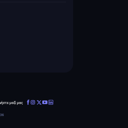
νήστε μαζί μας
636