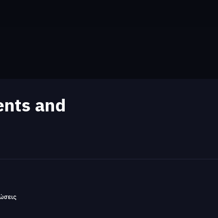
ents and
ώσεις