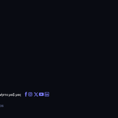
νήστε μαζί μας
636