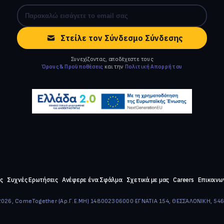
Στείλε τον Σύνδεσμο Σύνδεσης
Συνεχίζοντας, αποδέχεστε τους
Όρους & Προϋποθέσεις
και την
Πολιτική Απορρήτου
ς
Συχνές Ερωτήσεις
Ανέφερε ένα Σφάλμα
Σχετικά με μας
Careers
Επικοινω
026, ComeTogether
·
(Αρ.Γ.Ε.ΜΗ) 148002306000
·
ΕΓΝΑΤΙΑ 154, ΘΕΣΣΑΛΟΝΙΚΗ, 54