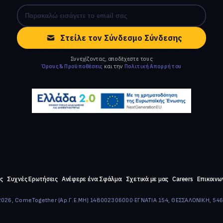
Στείλε τον Σύνδεσμο Σύνδεσης
Συνεχίζοντας, αποδέχεστε τους
Όρους & Προϋποθέσεις
και την
Πολιτική Απορρήτου
ς
Συχνές Ερωτήσεις
Ανέφερε ένα Σφάλμα
Σχετικά με μας
Careers
Επικοινω
026, ComeTogether
·
(Αρ.Γ.Ε.ΜΗ) 148002306000
·
ΕΓΝΑΤΙΑ 154, ΘΕΣΣΑΛΟΝΙΚΗ, 54