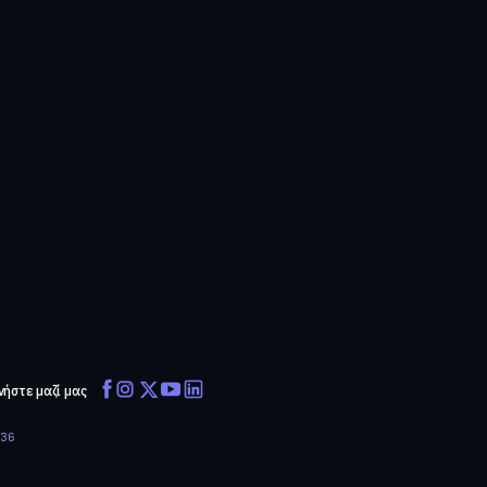
νήστε μαζί μας
636