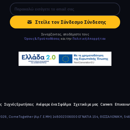
Στείλε τον Σύνδεσμο Σύνδεσης
Συνεχίζοντας, αποδέχεστε τους
Όρους & Προϋποθέσεις
και την
Πολιτική Απορρήτου
ς
Συχνές Ερωτήσεις
Ανέφερε ένα Σφάλμα
Σχετικά με μας
Careers
Επικοινω
026, ComeTogether
·
(Αρ.Γ.Ε.ΜΗ) 148002306000
·
ΕΓΝΑΤΙΑ 154, ΘΕΣΣΑΛΟΝΙΚΗ, 54