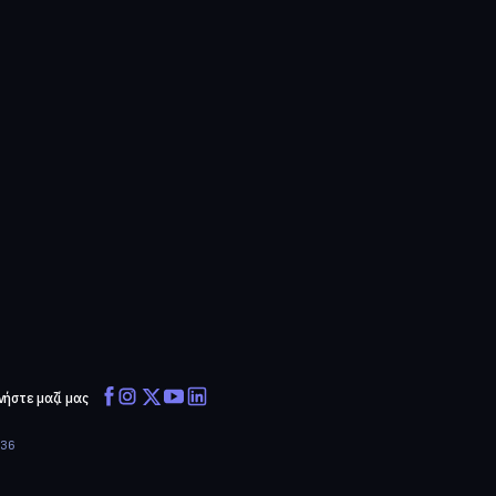
νήστε μαζί μας
636