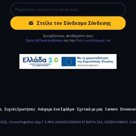
Στείλε τον Σύνδεσμο Σύνδεσης
Συνεχίζοντας, αποδέχεστε τους
Όρους & Προϋποθέσεις
και την
Πολιτική Απορρήτου
ς
Συχνές Ερωτήσεις
Ανέφερε ένα Σφάλμα
Σχετικά με μας
Careers
Επικοινω
026, ComeTogether
·
(Αρ.Γ.Ε.ΜΗ) 148002306000
·
ΕΓΝΑΤΙΑ 154, ΘΕΣΣΑΛΟΝΙΚΗ, 54