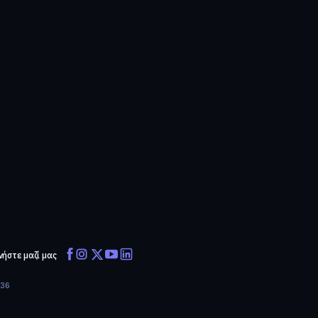
νήστε μαζί μας
636