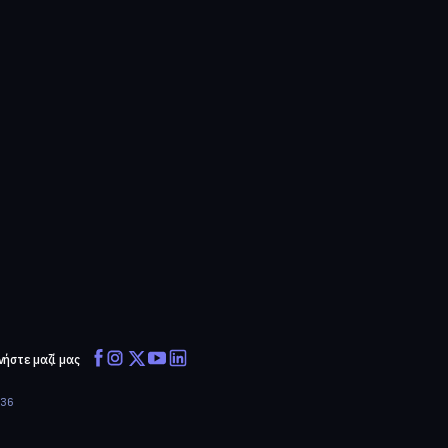
νήστε μαζί μας
636