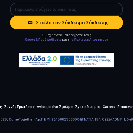
Στείλε τον Σύνδεσμο Σύνδεσης
Συνεχίζοντας, αποδέχεστε τους
Όρους & Προϋποθέσεις
και την
Πολιτική Απορρήτου
ς
Συχνές Ερωτήσεις
Ανέφερε ένα Σφάλμα
Σχετικά με μας
Careers
Επικοινω
026, ComeTogether
·
(Αρ.Γ.Ε.ΜΗ) 148002306000
·
ΕΓΝΑΤΙΑ 154, ΘΕΣΣΑΛΟΝΙΚΗ, 54