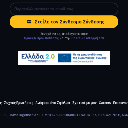
Στείλε τον Σύνδεσμο Σύνδεσης
Συνεχίζοντας, αποδέχεστε τους
Όρους & Προϋποθέσεις
και την
Πολιτική Απορρήτου
ς
Συχνές Ερωτήσεις
Ανέφερε ένα Σφάλμα
Σχετικά με μας
Careers
Επικοινω
026, ComeTogether
·
(Αρ.Γ.Ε.ΜΗ) 148002306000
·
ΕΓΝΑΤΙΑ 154, ΘΕΣΣΑΛΟΝΙΚΗ, 54