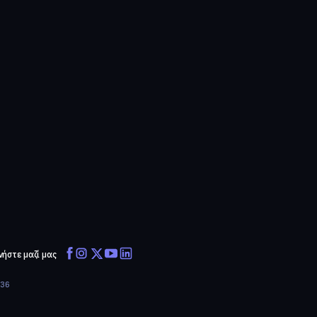
νήστε μαζί μας
636