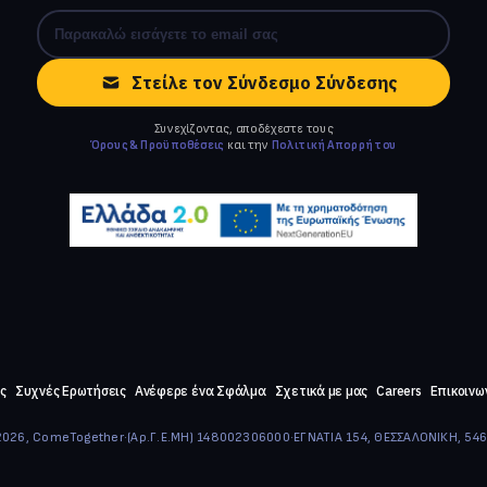
Στείλε τον Σύνδεσμο Σύνδεσης
Συνεχίζοντας, αποδέχεστε τους
Όρους & Προϋποθέσεις
και την
Πολιτική Απορρήτου
ς
Συχνές Ερωτήσεις
Ανέφερε ένα Σφάλμα
Σχετικά με μας
Careers
Επικοινω
026, ComeTogether
·
(Αρ.Γ.Ε.ΜΗ) 148002306000
·
ΕΓΝΑΤΙΑ 154, ΘΕΣΣΑΛΟΝΙΚΗ, 54