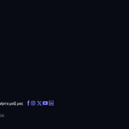
νήστε μαζί μας
636