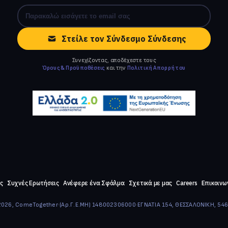
Στείλε τον Σύνδεσμο Σύνδεσης
Συνεχίζοντας, αποδέχεστε τους
Όρους & Προϋποθέσεις
και την
Πολιτική Απορρήτου
ς
Συχνές Ερωτήσεις
Ανέφερε ένα Σφάλμα
Σχετικά με μας
Careers
Επικοινω
026, ComeTogether
·
(Αρ.Γ.Ε.ΜΗ) 148002306000
·
ΕΓΝΑΤΙΑ 154, ΘΕΣΣΑΛΟΝΙΚΗ, 54