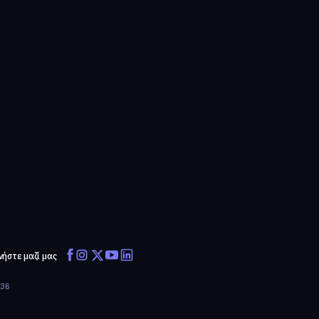
νήστε μαζί μας
636