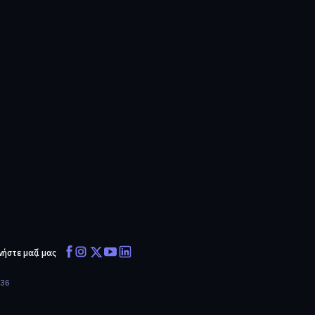
νήστε μαζί μας
636