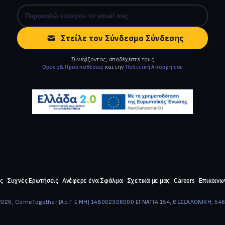
Στείλε τον Σύνδεσμο Σύνδεσης
Συνεχίζοντας, αποδέχεστε τους
Όρους & Προϋποθέσεις
και την
Πολιτική Απορρήτου
ς
Συχνές Ερωτήσεις
Ανέφερε ένα Σφάλμα
Σχετικά με μας
Careers
Επικοινω
026, ComeTogether
·
(Αρ.Γ.Ε.ΜΗ) 148002306000
·
ΕΓΝΑΤΙΑ 154, ΘΕΣΣΑΛΟΝΙΚΗ, 54