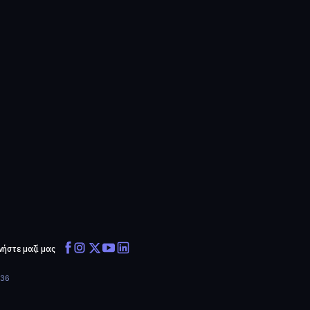
νήστε μαζί μας
636