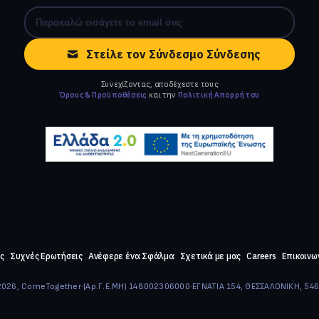
Στείλε τον Σύνδεσμο Σύνδεσης
Συνεχίζοντας, αποδέχεστε τους
Όρους & Προϋποθέσεις
και την
Πολιτική Απορρήτου
ς
Συχνές Ερωτήσεις
Ανέφερε ένα Σφάλμα
Σχετικά με μας
Careers
Επικοινω
026, ComeTogether
·
(Αρ.Γ.Ε.ΜΗ) 148002306000
·
ΕΓΝΑΤΙΑ 154, ΘΕΣΣΑΛΟΝΙΚΗ, 54