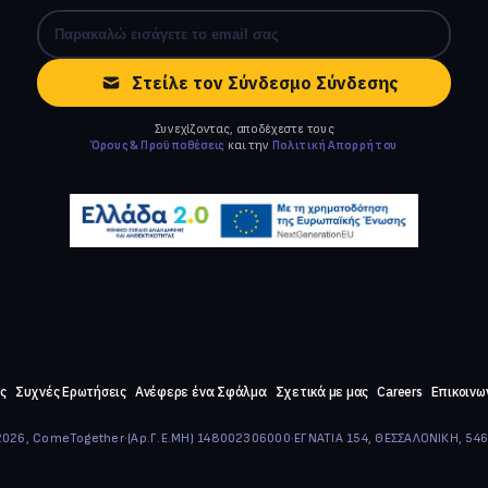
Στείλε τον Σύνδεσμο Σύνδεσης
Συνεχίζοντας, αποδέχεστε τους
Όρους & Προϋποθέσεις
και την
Πολιτική Απορρήτου
ς
Συχνές Ερωτήσεις
Ανέφερε ένα Σφάλμα
Σχετικά με μας
Careers
Επικοινω
026, ComeTogether
·
(Αρ.Γ.Ε.ΜΗ) 148002306000
·
ΕΓΝΑΤΙΑ 154, ΘΕΣΣΑΛΟΝΙΚΗ, 54