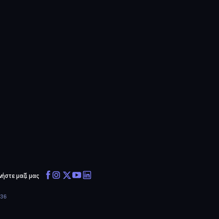
νήστε μαζί μας
636