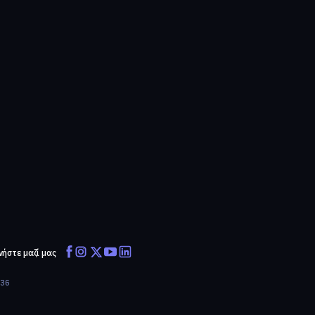
νήστε μαζί μας
636