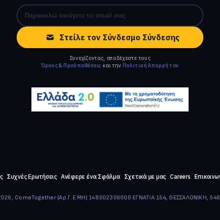
Στείλε τον Σύνδεσμο Σύνδεσης
Συνεχίζοντας, αποδέχεστε τους
Όρους & Προϋποθέσεις
και την
Πολιτική Απορρήτου
ς
Συχνές Ερωτήσεις
Ανέφερε ένα Σφάλμα
Σχετικά με μας
Careers
Επικοινω
026, ComeTogether
·
(Αρ.Γ.Ε.ΜΗ) 148002306000
·
ΕΓΝΑΤΙΑ 154, ΘΕΣΣΑΛΟΝΙΚΗ, 54