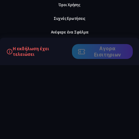
Όροι Χρήσης
Συχνές Ερωτήσεις
Ανέφερε ένα Σφάλμα
Σχετικά με μας
Αγορα
Η εκδήλωση έχει
τελειώσει
Eισιτηριων
Careers
Επικοινωνήστε μαζί μας
©2026, ComeTogether
·
(Αρ.Γ.Ε.ΜΗ) 148002306000
·
ΕΓΝΑΤΙΑ 154, ΘΕΣΣΑΛΟΝΙΚΗ, 54636