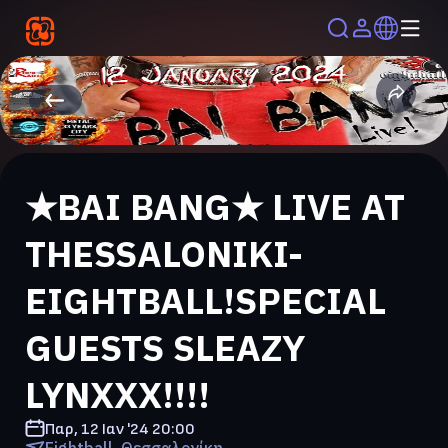
★BAI BANG★ LIVE AT
THESSALONIKI-
EIGHTBALL!SPECIAL
GUESTS SLEAZY
LYNXXX!!!!
Παρ, 12 Ιαν '24
20:00
Eightball, Θεσσαλονίκη