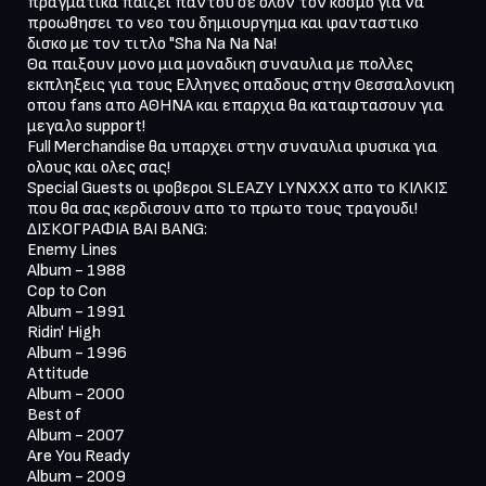
πραγματικα παιζει παντου σε ολον τον κοσμο για να 
προωθησει το νεο του δημιουργημα και φανταστικο 
δισκο με τον τιτλο "Sha Na Na Na!

Θα παιξουν μονο μια μοναδικη συναυλια με πολλες 
εκπληξεις για τους Ελληνες οπαδους στην Θεσσαλονικη 
οπου fans απο ΑΘΗΝΑ και επαρχια θα καταφτασουν για 
μεγαλο support!

Full Merchandise θα υπαρχει στην συναυλια φυσικα για 
ολους και ολες σας!

Special Guests οι φοβεροι SLEAZY LYNXXX απο το ΚΙΛΚΙΣ 
που θα σας κερδισουν απο το πρωτο τους τραγουδι!

ΔΙΣΚΟΓΡΑΦΙΑ BAI BANG:

Enemy Lines

Album - 1988

Cop to Con

Album - 1991

Ridin' High

Album - 1996

Attitude

Album - 2000

Best of

Album - 2007

Are You Ready

Album - 2009
