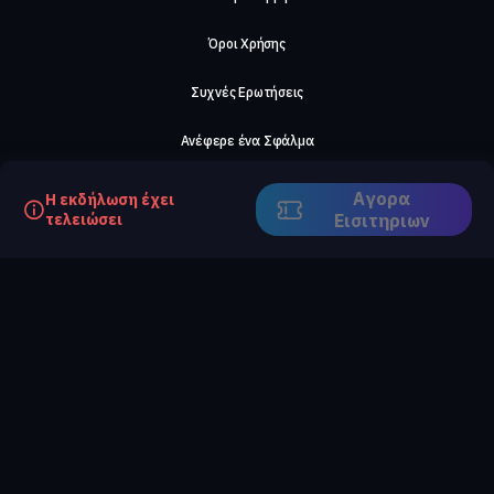
Όροι Χρήσης
Συχνές Ερωτήσεις
Ανέφερε ένα Σφάλμα
Σχετικά με μας
Αγορα
Η εκδήλωση έχει
τελειώσει
Eισιτηριων
Careers
Επικοινωνήστε μαζί μας
©2026, ComeTogether
·
(Αρ.Γ.Ε.ΜΗ) 148002306000
·
ΕΓΝΑΤΙΑ 154, ΘΕΣΣΑΛΟΝΙΚΗ, 54636