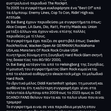
αυστραλιανό περιοδικό The Rockpit.

Το 2005 το συγκρότημα κυκλοφόρησε ένα "Best Of" από 
τα άλμπουμ: Enemy Lines, Cop To Con, Ridin' High και 
Attitude.

Οι Bai Bang έχουν περιοδεύσει με συγκροτήματα όπως: 
Alice Cooper, LA Guns, Dio, Ratt, Pretty Maids και Union 
μεταξύ άλλων και έχουν κάνει επίσης πολλές 
περιοδείες με τίτλους.

Το συγκρότημα έχει παίξει σε φεστιβάλ όπως: Sweden 
RockFestival, Wacken Open Air GERMANY,Rocklahoma 
USA,και Μonsters Of Rock Rock Cruise USA!

Κινητήριος δύναμη στη Σουηδική Hard Rock Glam σκηνή 
της δεκαετίας του 80/90/ 2000,

Οι Bai Bang κατάγoνται από το Helsingborg της Σουηδίας.

Η μουσική του συγκροτήματος Glam Rock κυμαίνεται 
από το κλασικό αυθόρμητο sleaze rock μέχρι το μελωδικό 
Ηard Rock.

Το ιδρυτικό μέλος Diddi Kastenholt γράφει τη μουσική και 
αισθάνεται ότι η καλύτερη συγγραφή έχει γίνει στα 
τελευταία άλμπουμ απο 2009 εως το 2023 ομως οι DIE 
SCANDI FANS θελουν παντα και το παλιο υλικο που ειναι 
τρομερο!

Το συγκροτημα ειναι σε νεα περιοδεια μεγαλη οπου 