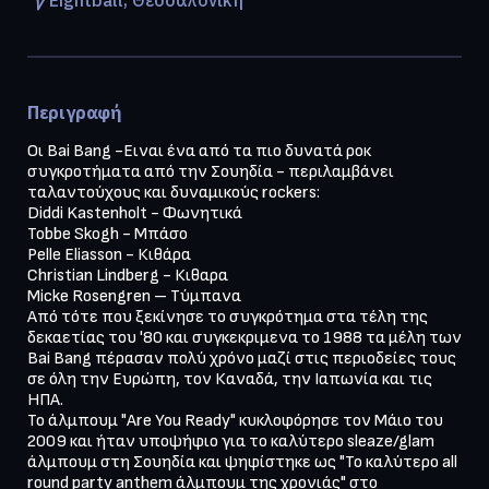
Περιγραφή
Οι Bai Bang -Ειναι ένα από τα πιο δυνατά ροκ 
συγκροτήματα από την Σουηδία - περιλαμβάνει 
ταλαντούχους και δυναμικούς rockers:

Diddi Kastenholt - Φωνητικά

Tobbe Skogh - Μπάσο

Pelle Eliasson - Κιθάρα

Christian Lindberg - Κιθαρα

Micke Rosengren – Τύμπανα

Από τότε που ξεκίνησε το συγκρότημα στα τέλη της 
δεκαετίας του '80 και συγκεκριμενα το 1988 τα μέλη των 
Bai Bang πέρασαν πολύ χρόνο μαζί στις περιοδείες τους 
σε όλη την Ευρώπη, τον Καναδά, την Ιαπωνία και τις 
ΗΠΑ.

Το άλμπουμ "Are You Ready" κυκλοφόρησε τον Μάιο του 
2009 και ήταν υποψήφιο για το καλύτερο sleaze/glam 
άλμπουμ στη Σουηδία και ψηφίστηκε ως "Το καλύτερο all 
round party anthem άλμπουμ της χρονιάς" στο 