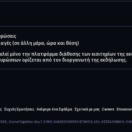
υρώσεις
λαγές (σε άλλη μέρα, ώρα και θέση)
τελεί μόνο την πλατφόρμα διάθεσης των εισιτηρίων της ε
κυρώσεων ορίζεται από τον διοργανωτή της εκδήλωσης.
ς
Συχνές Ερωτήσεις
Ανέφερε ένα Σφάλμα
Σχετικά με μας
Careers
Επικοινω
026, ComeTogether
·
(Αρ.Γ.Ε.ΜΗ) 148002306000
·
ΕΓΝΑΤΙΑ 154, ΘΕΣΣΑΛΟΝΙΚΗ, 54