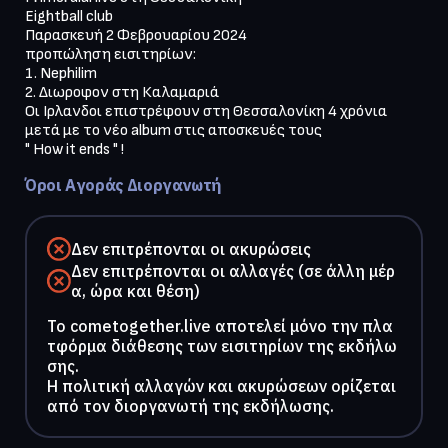
Eightball club

Παρασκευή 2 Φεβρουαρίου 2024

προπώληση εισιτηρίων:

1. Nephilim

2. Διωροφον στη Καλαμαριά

Οι Ιρλανδοι επιστρέφουν στη Θεσσαλονίκη 4 χρόνια 
μετά με το νέο album στις αποσκευές τους

" How it ends " !
Όροι Αγοράς Διοργανωτή
Δεν επιτρέπονται οι ακυρώσεις
Δεν επιτρέπονται οι αλλαγές (σε άλλη μέρ
α, ώρα και θέση)
To cometogether.live αποτελεί μόνο την πλα
τφόρμα διάθεσης των εισιτηρίων της εκδήλω
σης.
Η πολιτική αλλαγών και ακυρώσεων ορίζεται
από τον διοργανωτή της εκδήλωσης.