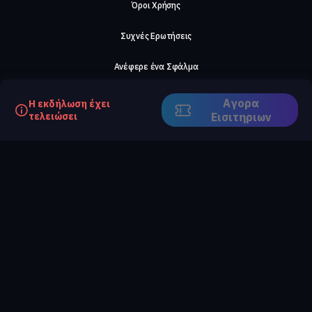
Όροι Χρήσης
Συχνές Ερωτήσεις
Ανέφερε ένα Σφάλμα
Σχετικά με μας
Αγορα
Η εκδήλωση έχει
τελειώσει
Eισιτηριων
Careers
Επικοινωνήστε μαζί μας
©2026, ComeTogether
·
(Αρ.Γ.Ε.ΜΗ) 148002306000
·
ΕΓΝΑΤΙΑ 154, ΘΕΣΣΑΛΟΝΙΚΗ, 54636