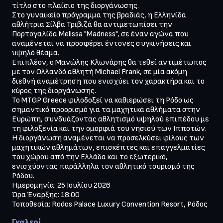
τίτλο στο πλαίσιο της διοργάνωσης.

Στο γυναικείο πρόγραμμα της βραδιάς, η Ελληνίδα 
αθλήτρια Σίλβα Τριβιζά θα αντιμετωπίσει την 
Πορτογαλίδα Melissa "Madness", σε έναν αγώνα που 
αναμένεται να προσφέρει έντονες συγκινήσεις και 
υψηλό θέαμα.

Επιπλέον, ο Μανώλης Κλωνάρης θα τεθεί αντιμέτωπος 
με τον Ολλανδό αθλητή Michael Frank, σε μία ακόμη 
διεθνή αναμέτρηση που ενισχύει τον χαρακτήρα και το 
κύρος της διοργάνωσης.

Το MTGP Greece φιλοδοξεί να καθιερώσει τη Ρόδο ως 
σημαντικό προορισμό για τα μαχητικά αθλήματα στην 
Ευρώπη, συνδυάζοντας αθλητισμό υψηλού επιπέδου με 
τη φιλοξενία και την ομορφιά του νησιού των Ιπποτών.

Η διοργάνωση αναμένεται να προσελκύσει φίλους των 
μαχητικών αθλημάτων, επισκέπτες και επαγγελματίες 
του χώρου από την Ελλάδα και το εξωτερικό, 
ενισχύοντας παράλληλα τον αθλητικό τουρισμό της 
Ρόδου.

Ημερομηνία: 25 Ιουλίου 2026

Ώρα Έναρξης: 18:00

Τοποθεσία: Rodos Palace Luxury Convention Resort, Ρόδος
Γκαλερί