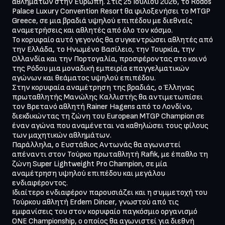
αθλημάτων στην Ευρώπη. Στις 25 Ιουλίου 2026, το Rodos 
Palace Luxury Convention Resort θα φιλοξενήσει το MTGP 
Greece, σε μια βραδιά υψηλού επιπέδου με διεθνείς 
αναμετρήσεις και αθλητές από όλο τον κόσμο.

Το κορυφαίο αυτό γεγονός θα συγκεντρώσει αθλητές από 
την Ελλάδα, το Ηνωμένο Βασίλειο, την Τουρκία, την 
Ολλανδία και την Πορτογαλία, προσφέροντας στο κοινό 
της Ρόδου μια μοναδική εμπειρία επαγγελματικών 
αγώνων και θεάματος υψηλού επιπέδου.

Στην κορυφαία αναμέτρηση της βραδιάς, ο Έλληνας 
πρωταθλητής Μανώλης Καλλιστής θα αντιμετωπίσει 
τον Βρετανό αθλητή Rainer Hagens από το Λονδίνο, 
διεκδικώντας τη ζώνη του European MTGP Champion σε 
έναν αγώνα που αναμένεται να καθηλώσει τους φίλους 
των μαχητικών αθλημάτων.

Παράλληλα, ο Ευστάθιος Αντωνάς θα αγωνιστεί 
απέναντι στον Τούρκο πρωταθλητή Rafik, με έπαθλο τη 
ζώνη Super Lightweight Pro Champion, σε μία 
αναμέτρηση υψηλού επιπέδου και μεγάλου 
ενδιαφέροντος.

Ιδιαίτερο ενδιαφέρον παρουσιάζει και η συμμετοχή του 
Τούρκου αθλητή Erdem Dincer, γνωστού από τις 
εμφανίσεις του στον κορυφαίο παγκόσμιο οργανισμό 
ONE Championship, ο οποίος θα αγωνιστεί για διεθνή 