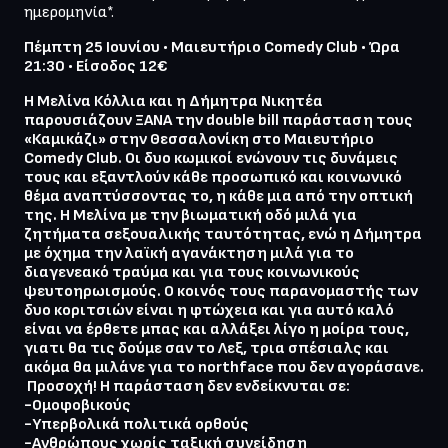
ημερομηνία*. 
Πέμπτη 25 Ιουνίου • Μαιευτήριο Comedy Club • Ώρα 
21:30 • Είσοδος 12€
Η Μελίνα Κόλλια και η Δήμητρα Νικητέα 
παρουσιάζουν ΞΑΝΑ την double bill παράσταση τους 
«Καμικάζι» στην Θεσσαλονίκη στο Μαιευτήριο 
Comedy Club. Οι δυο κωμικοί ενώνουν τις δυνάμεις 
τους και εξαντλούν κάθε προσωπικό και κοινωνικό 
θέμα αναπτύσσοντας το, η κάθε μια από την οπτική 
της. Η Μελίνα με την βιωματική οδό μιλά για 
ζητήματα σεξουαλικής ταυτότητας, ενώ η Δήμητρα 
με όχημα την λαϊκή αγανάκτηση μιλά για το 
διαγενεακό τραύμα και για τους κοινωνικούς 
ψευτοηρωισμούς. Ο κοινός τους παρανομαστής των 
δυο κοριτσιών είναι η φτώχεια και για αυτό καλό 
είναι να έρθετε μπας και αλλάξει λίγο η μοίρα τους, 
γιατι θα τις δούμε σαν το Λεξ, τρια σπέσιαλς και 
ακόμα θα μιλάνε για το northface που δεν αγοράσανε.

 Προσοχή! Η παράσταση δεν ενδείκνυται σε: 
-Ομοφοβικούς

-Υπερβολικά πολιτικά ορθούς

-Ανθρώπους χωρίς ταξική συνείδηση 
