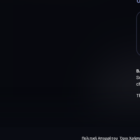
Ό
B
So
c
T
Πολιτική Απορρήτου
Όροι Χρήση