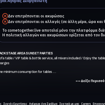
ροι Αγοράς Διοργανωτή
Δεν επιτρέπονται οι ακυρώσεις
Δεν επιτρέπονται οι αλλαγές (σε άλλη μέρα, ώρα και 
To cometogether.live αποτελεί μόνο την πλατφόρμα διά
Η πολιτική αλλαγών και ακυρώσεων ορίζεται από τον δ
ACKSTAGE AREA SUNSET PARTIES
fa table / VIP table & bottle service, all mixers included / Enjoy the table
harges
he minimum consumption for tables . . .
Δείξε Περισσ
ς
Συχνές Ερωτήσεις
Ανέφερε ένα Σφάλμα
Σχετικά με μας
Careers
Επικοινω