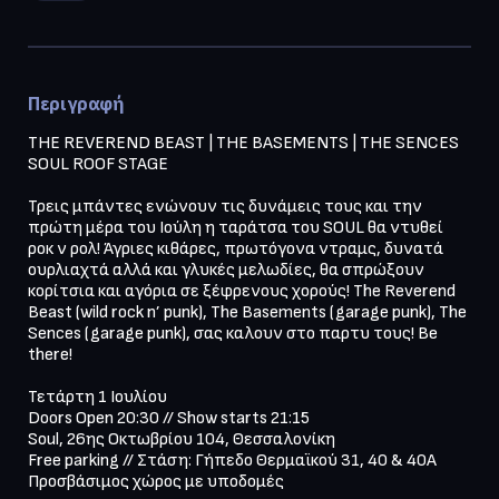
Περιγραφή
THE REVEREND BEAST | THE BASEMENTS | THE SENCES 

SOUL ROOF STAGE

Τρεις μπάντες ενώνουν τις δυνάμεις τους και την 
πρώτη μέρα του Ιούλη η ταράτσα του SOUL θα ντυθεί 
ροκ ν ρολ! Άγριες κιθάρες, πρωτόγονα ντραμς, δυνατά 
ουρλιαχτά αλλά και γλυκές μελωδίες, θα σπρώξουν 
κορίτσια και αγόρια σε ξέφρενους χορούς! Τhe Reverend 
Beast (wild rock n’ punk), Τhe Basements (garage punk), Τhe 
Sences (garage punk), σας καλουν στο παρτυ τους! Be 
there!

Τετάρτη 1 Ιουλίου

Doors Open 20:30 // Show starts 21:15

Soul, 26ης Οκτωβρίου 104, Θεσσαλονίκη

Free parking // Στάση: Γήπεδο Θερμαϊκού 31, 40 & 40Α

Προσβάσιμος χώρος με υποδομές
