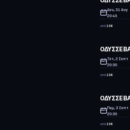
Δευ, 31 Αυγ
20:45
από
13
€
ΟΔΥΣΣΕΒΑ
Τετ, 2 Σεπτ
20:30
από
13
€
ΟΔΥΣΣΕΒΑ
Πεμ, 3 Σεπτ
20:30
από
13
€