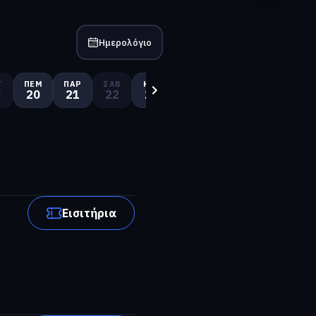
Ημερολόγιο
Τ
ΠΈΜ
ΠΑΡ
ΣΆΒ
ΚΥΡ
ΔΕΥ
ΤΡΊ
ΤΕΤ
ΠΈ
9
20
21
22
23
24
25
26
2
Εισιτήρια