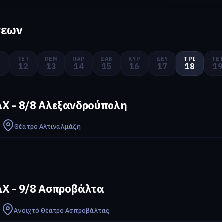
σεων
Ί
ΤΕΤ
ΠΈΜ
ΠΑΡ
ΣΆΒ
ΚΥΡ
ΔΕΥ
ΤΡΊ
ΤΕ
1
12
13
14
15
16
17
18
1
Χ - 8/8 Αλεξανδρούπολη
Θέατρο Αλτιναλμάζη
Χ - 9/8 Ασπροβάλτα
Ανοιχτό Θέατρο Ασπροβάλτας