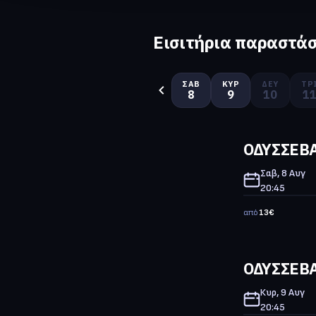
Εισιτήρια παραστά
ΣΆΒ
ΚΥΡ
ΔΕΥ
ΤΡ
8
9
10
1
ΟΔΥΣΣΕΒΑ
Σαβ, 8 Αυγ
20:45
από
13
€
ΟΔΥΣΣΕΒΑ
Κυρ, 9 Αυγ
20:45