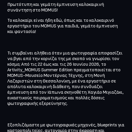
Πρωτότυπη και γεμάτη έμπνευση καλοκαιρινή 
συνάντηση στο MOMUS!
Το καλοκαίρι είναι ήδη εδώ, όπως και το καλοκαιρινό 
εργαστήριο του MOMUS για παιδιά, γεμάτο έμπνευση 
και φαντασία!
Τι συμβαίνει αλήθεια όταν μια φωτογραφία αποφασίζει 
να βγει από την κορνίζα της με σκοπό να γνωρίσει τον 
κόσμο; Από τις 22 έως και τις 26 Ιουνίου 2026, το 
Artivity_MOMUS Summer Edition πραγματοποιείται στο 
MOMUS-Μουσείο Μοντέρνας Τέχνης, στη Μονή 
Λαζαριστών στη Θεσσαλονίκη, με ένα εργαστήριο σε 
απόλυτα καλοκαιρινή διάθεση, που συνδυάζει 
έμπνευση από τον Ιάπωνα σκηνοθέτη Χαγιάο Μιγιαζάκι, 
εικαστικούς πειραματισμούς και πολλές δόσεις 
φωτογραφικής εξερεύνησης.
Εξοπλιζόμαστε με φωτογραφικές μηχανές, blueprints για 
καστροπολιτείες, αυτονομία στην έκφραση και 