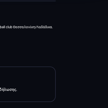
ll club Θεσσαλονίκη/Λαδάδικα.

κδήλωσης.