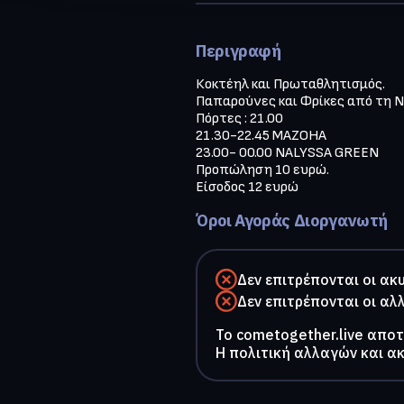
Περιγραφή
Κοκτέηλ και Πρωταθλητισμός.

Παπαρούνες και Φρίκες από τη Na
Πόρτες : 21.00

21.30-22.45 ΜΑΖΟΗΑ

23.00- 00.00 ΝΑLYSSA GREEN

Προπώληση 10 ευρώ.

Είσοδος 12 ευρώ
Όροι Αγοράς Διοργανωτή
Δεν επιτρέπονται οι ακ
Δεν επιτρέπονται οι αλ
To cometogether.live απο
Η πολιτική αλλαγών και α