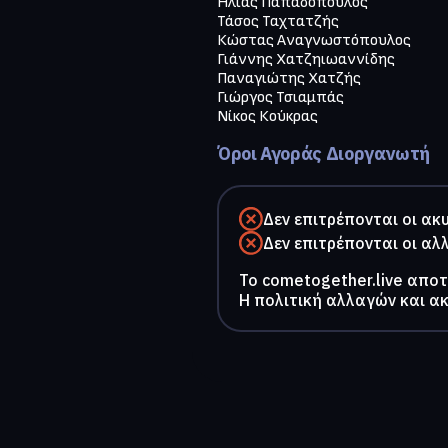
Ηλίας Παπαδόπουλος 

Τάσος Ταχτατζής 

Κώστας Αναγνωστόπουλος 

Γιάννης Χατζηιωαννίδης 

Παναγιώτης Χατζής 

Γιώργος Τσιαμπάς 

Νίκος Κούκρας
Όροι Αγοράς Διοργανωτή
Δεν επιτρέπονται οι ακ
Δεν επιτρέπονται οι αλ
To cometogether.live απο
Η πολιτική αλλαγών και α