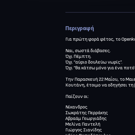
Περιγραφή
Για πρώτη φορά φέτος, το Openk
Ναι, σωστά διάβασες.

Όχι Πέμπτη.

Όχι “αύριο δουλεύω νωρίς”.

Όχι “θα κάτσω μόνο για ένα ποτό”.
Την Παρασκευή 22 Μαΐου, το Μαιε
Κουτάνη, έτοιμο να οδηγήσει τη 
Παίζουν οι:
Νίκανδρος 

Σωκράτης Περράκης 

Αβραάμ Γεωργιάδης 

Μελίνα Παντελή

Γιώργος Σιανίδης 
