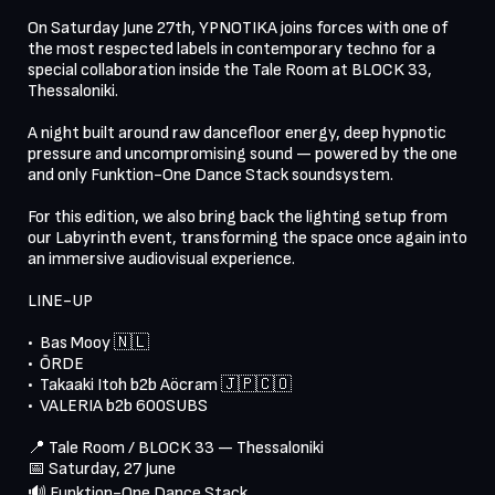
On Saturday June 27th, YPNOTIKA joins forces with one of 
the most respected labels in contemporary techno for a 
special collaboration inside the Tale Room at BLOCK 33, 
Thessaloniki.

A night built around raw dancefloor energy, deep hypnotic 
pressure and uncompromising sound — powered by the one 
and only Funktion-One Dance Stack soundsystem.

For this edition, we also bring back the lighting setup from 
our Labyrinth event, transforming the space once again into 
an immersive audiovisual experience.

LINE-UP

•⁠  ⁠Bas Mooy 🇳🇱

•⁠  ⁠ŌRDE

•⁠  ⁠Takaaki Itoh b2b Aöcram 🇯🇵🇨🇴

•⁠  ⁠VALERIA b2b 600SUBS

📍 Tale Room / BLOCK 33 — Thessaloniki

📅 Saturday, 27 June

🔊 Funktion-One Dance Stack
