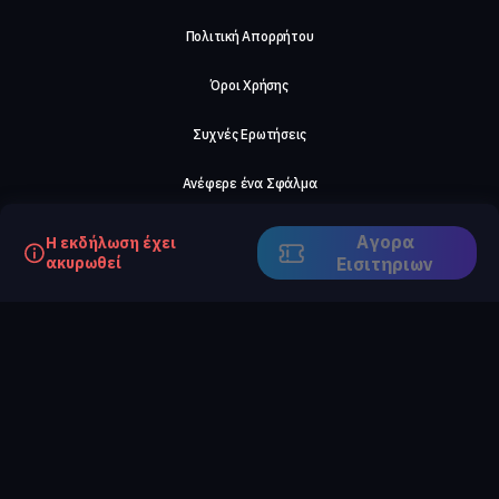
Πολιτική Απορρήτου
Όροι Χρήσης
Συχνές Ερωτήσεις
Ανέφερε ένα Σφάλμα
Σχετικά με μας
Αγορα
Η εκδήλωση έχει
ακυρωθεί
Eισιτηριων
Careers
Επικοινωνήστε μαζί μας
©2026, ComeTogether
·
(Αρ.Γ.Ε.ΜΗ) 148002306000
·
ΕΓΝΑΤΙΑ 154, ΘΕΣΣΑΛΟΝΙΚΗ, 54636