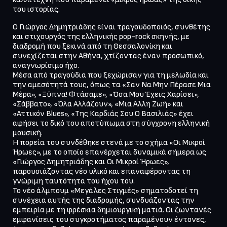
του ιστορίας.
Ο Γιώργος Δημητριάδης είναι τραγουδοποιός, συνθέτης 
και στιχουργός της ελληνικής pop-rock σκηνής, με 
διαδρομή που ξεκινά από τη Θεσσαλονίκη και 
συνεχίζεται στην Αθήνα, χτίζοντας έναν προσωπικό, 
αναγνωρίσιμο ήχο. 

Μέσα από τραγούδια που ξεχώρισαν για τη μελωδία και 
την αμεσότητά τους, όπως τα «Σαν Να Μην Πέρασε Μια 
Μέρα», «Ξύπνα! Φτάσαμε», «Όσα Μου Έχεις Χαρίσει», 
«Σάββατο», «Όλα Αλλάζουν», «Μια Άλλη Ζωή» και 
«Αττικόν Blues», «Της Καρδιάς Σου Ο Βασιλιάς» έχει 
αφήσει το δικό του αποτύπωμα στη σύγχρονη ελληνική 
μουσική.

Η πορεία του συνδέθηκε στενά με το σχήμα «Οι Μικροί 
Ήρωες», με το οποίο επανέρχεται δυναμικά σήμερα ως 
«Γιώργος Δημητριάδης και Οι Μικροί Ήρωες», 
παρουσιάζοντας νέο υλικό και επαναφέροντας τη 
γνώριμη ταυτότητα του ήχου του.

Το νέο άλμπουμ «Μεγάλες Στιγμές» σηματοδοτεί τη 
συνέχεια αυτής της διαδρομής, συνδυάζοντας την 
εμπειρία με τη φρέσκια δημιουργική ματιά. Οι ζωντανές 
εμφανίσεις του συγκροτήματος παραμένουν έντονες, 