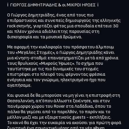
ℹ️  ΓΙΩΡΓΟΣ ΔΗΜΗΤΡΙΑΔΗΣ & οι ΜΙΚΡΟΙ ΗΡΩΕΣ  ℹ️
Ο Γιώργος Δημητριάδης, ένας από τους πιο 
επιδραστικούς και συνεπείς δημιουργούς της ελληνικής 
rock σκηνής, γιορτάζει φέτος μια σπουδαία επέτειο: 30 
και πλέον χρόνια αδιάλειπτης παρουσίας στη 
Με αφορμή την κυκλοφορία του πρόσφατου άλμπουμ 
του «Μεγάλες Στιγμές», ο Γιώργος Δημητριάδης κάνει 
μια κίνηση-σταθμό: επανασχηματίζει μετά από χρόνια 
τους θρυλικούς «Μικρούς Ήρωες». Το σχήμα που 
ταυτίστηκε με τις πιο δυναμικές του στιγμές 
επιστρέφει στο πλευρό του, φέρνοντας φρέσκια 
ενέργεια και τον γνώριμο, ηλεκτρισμένο ήχο που 
Και φυσικά δε θα μπορούσε να μη γίνει η επιστροφή στη 
Θεσσαλονίκη, απ'όπου άλλωστε ξεκίνησε, και στον 
πανέμορφο χώρου του Rover στα Λαδάδικα, όπου το 
πάλκο θα γεμίσει από το παρελθόν, το παρόν και το 
μέλλον μαζί και με εξαιρετικούς guests - εκπλήξεις.

Το κοινό θα έχει την ευκαιρία να ακούσει για πρώτη φορά 
ζωντανά ένα σημαντικό μέρος από το νέο album 