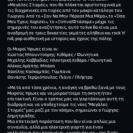
«Μεγάλες Στιγμές», που θα πλέκεται αριστοτεχνικά με 
τις διαχρονικές επιτυχίες από τον μακρύ κατάλογο του 
Γιώργου. Από το «Σαν Να Μην Πέρασε Μια Μέρα»,το «Όσα 
Μου Έχεις Χαρίσει», το «Ξύπνα!Φτάσαμε» μέχρι τις 
σημερινές του αναζητήσεις, αυτό το live θα είναι μια 
αναδρομή σε τρεις δεκαετίες γεμάτες αλήθεια και rock 'n' 
Οι Μικροί Ήρωες είναι οι:

Κώστας Μπουντούρης: Κιθάρες / Φωνητικά

Μιχάλης Καββαδίας: Ηλεκτρική Κιθάρα / Φωνητικά

Αλέκος Αράπης: Μπάσο

Βασίλης Κασκαμπάς: Τύμπανα

«Μετά από τόσα χρόνια, η ανάγκη να βρεθώ ξανά με τους 
Μικρούς Ήρωες και να μοιραστούμε τη σκηνή ήταν 
επιτακτική. Είναι ο τρόπος μας να γιορτάσουμε αυτή τη 
διαδρομή και να υποδεχτούμε τις νέες "Μεγάλες 
Στιγμές" μας μαζί με τον κόσμο», σημειώνει ο Γιώργος 
Δημητριάδης.

Μια επετειακή παράσταση που δεν είναι απλώς μια 
συναυλία, αλλά μια ηλεκτρική γιορτή για έναν 
καλλιτέχνη που παραμένει «μικρός ήρωας» της δικής 