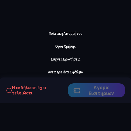
Πολιτική Απορρήτου
Όροι Χρήσης
Συχνές Ερωτήσεις
Ανέφερε ένα Σφάλμα
Σχετικά με μας
Αγορα
Η εκδήλωση έχει
τελειώσει
Eισιτηριων
Careers
Επικοινωνήστε μαζί μας
©2026, ComeTogether