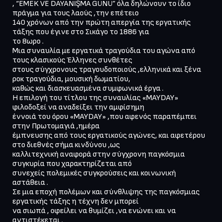
, “EMEK VE DAYANIŞMA GÜNÜ” όλα δηλώνουν το ίδιο 
πράγμα για τους λαούς ,την επέτειο

140 χρόνων από την πρώτη απεργία της εργατικής 
τάξης που έγινε στο Σικάγο το 1886 για

το 8ωρο .

Μια συναυλία με εργατικά τραγούδια του αγώνα από 
τους κλασικούς Έλληνες συνθέτες

στους σύγχρονους τραγουδοποιούς ,ελληνικά και ξένα 
ροκ τραγούδια, μουσική δωματίου,

καθώς και διασκευασμένα συμφωνικά έργα .

Η επιλογή του τίτλου της συναυλίας «MAYDAY» 
φιλοδοξεί να αναδείξει την αμφίσημη

έννοιά του όρου «MAYDAY» ,που αφενός παραπέμπει 
στην Πρωτομαγιά ,ημέρα

έμπνευσης από τους εργατικούς αγώνες, και αφετέρου 
στο διεθνές σήμα κινδύνου ,ως

καλλιτεχνική αναφορά στην σύγχρονη παγκόσμια 
συγκυρία που χαρακτηρίζεται από

συνεχείς πολεμικές συγκρούσεις και κοινωνική 
αστάθεια .

Σε μια εποχή πολέμων και σύνθλιψης της παγκόσμιας 
εργατικής τάξης η τέχνη δεν μπορεί

να σιωπά , οφείλει να θυμίζει ,να ενώνει και να 
αντιστέκεται .
