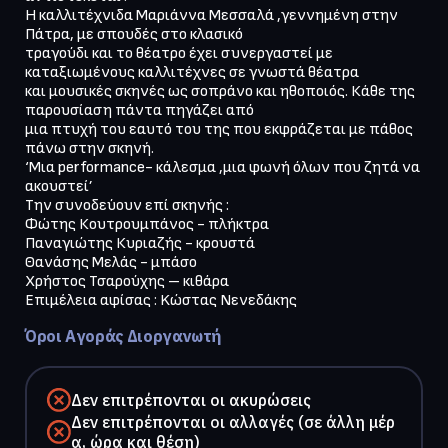
Η καλλιτέχνιδα Μαριάννα Μεσσαλά ,γεννημένη στην 
Πάτρα, με σπουδές στο κλασικό

τραγούδι και το θέατρο έχει συνεργαστεί με 
καταξιωμένους καλλιτέχνες σε γνωστά θέατρα

και μουσικές σκηνές ως σοπράνο και ηθοποιός. Κάθε της 
παρουσίαση πάντα πηγάζει από

μια πτυχή του εαυτό του της που εκφράζεται με πάθος 
πάνω στην σκηνή.

‘Μια performance- κάλεσμα ,μια φωνή όλων που ζητά να 
ακουστεί’

Την συνοδεύουν επί σκηνής :

Φώτης Κουτρουμπάνος - πλήκτρα

Παναγιώτης Κυριαζής - κρουστά

Θανάσης Μελάς - μπάσο

Χρήστος Τσαρούχης – κιθάρα

Επιμέλεια αφίσας : Kώστας Νενεδάκης
Όροι Αγοράς Διοργανωτή
Δεν επιτρέπονται οι ακυρώσεις
Δεν επιτρέπονται οι αλλαγές (σε άλλη μέρ
α, ώρα και θέση)