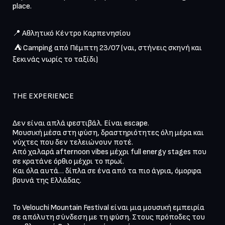
place.
📍 Αθλητικό Κέντρο Καρπενησίου

 ⛺ Camping από Πέμπτη 23/07 (ναι, στήνεις σκηνή και 
ξεκινάς νωρίς το ταξίδι)
THE EXPERIENCE
Δεν είναι απλά φεστιβάλ. Είναι escape.

Μουσική μέσα στη φύση, δραστηριότητες όλη μέρα και 
νύχτες που δεν τελειώνουν ποτέ.

Από χαλαρά afternoon vibes μέχρι full energy stages που 
σε κρατάνε όρθιο μέχρι το πρωί.

Και όλα αυτά… δίπλα σε ένα από τα πιο άγρια, όμορφα 
βουνά της Ελλάδας.
Το Velouchi Mountain Festival είναι μια μουσική εμπειρία 
σε απόλυτη σύνδεση με τη φύση. Στους πρόποδες του 