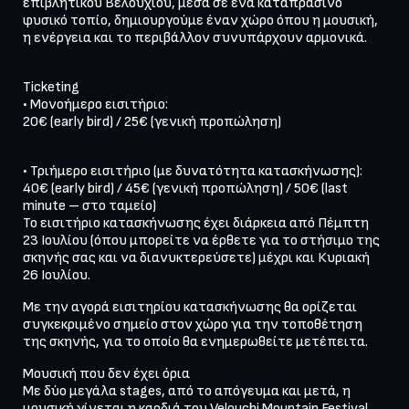
επιβλητικού Βελουχίου, μέσα σε ένα καταπράσινο 
φυσικό τοπίο, δημιουργούμε έναν χώρο όπου η μουσική, 
η ενέργεια και το περιβάλλον συνυπάρχουν αρμονικά.
Ticketing

• Μονοήμερο εισιτήριο:

20€ (early bird) / 25€ (γενική προπώληση)
• Τριήμερο εισιτήριο (με δυνατότητα κατασκήνωσης):

40€ (early bird) / 45€ (γενική προπώληση) / 50€ (last 
minute – στο ταμείο)

Το εισιτήριο κατασκήνωσης έχει διάρκεια από Πέμπτη 
23 Ιουλίου (όπου μπορείτε να έρθετε για το στήσιμο της 
σκηνής σας και να διανυκτερεύσετε) μέχρι και Κυριακή 
26 Ιουλίου.
Με την αγορά εισιτηρίου κατασκήνωσης θα ορίζεται 
συγκεκριμένο σημείο στον χώρο για την τοποθέτηση 
της σκηνής, για το οποίο θα ενημερωθείτε μετέπειτα.
Μουσική που δεν έχει όρια

Με δύο μεγάλα stages, από το απόγευμα και μετά, η 
μουσική γίνεται η καρδιά του Velouchi Mountain Festival 