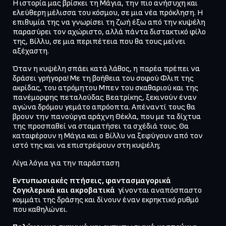
Η ιστορία μας βρίσκει τη Μάγια, την πιο ανήσυχη και 
ελεύθερη μέλισσα του κόσμου, σε μια νέα πρόκληση. Η 
επιθυμία της να γνωρίσει τη ζωή έξω από την κυψέλη 
παρασύρει τον αχώριστο, αλλά πάντα διστακτικό φίλο 
της, Βίλλυ, σε μια περιπέτεια που θα τους μείνει 
αξέχαστη. 
Όταν η κυψέλη σπάει κατά λάθος, η παρέα πρέπει να 
δράσει γρήγορα! Με τη βοήθεια του σοφού Φλιπ της 
ακρίδας, του ατρόμητου Μπεν του σκαθαριού και της 
πανέμορφης πεταλούδας Βεατρίκης, ξεκινούν έναν 
αγώνα δρόμου γεμάτο απρόοπτα. Απέναντί τους θα 
βρουν την πανούργα αράχνη Θέκλα, που με τα δίχτυα 
της προσπαθεί να σταματήσει τα σχέδιά τους. Θα 
καταφέρουν η Μάγια και ο Βίλλυ να ξεφύγουν από τον 
ιστό της και να επιστρέψουν στη κυψέλη;
Λίγα λόγια για την παράσταση
Εντυπωσιακές πτήσεις, φαντασμαγορικά 
ζογκλερικά και ακροβατικά  
γίνονται αναπόσπαστο 
κομμάτι της δράσης και δίνουν έναν εκρηκτικό ρυθμό 
που καθηλώνει. 