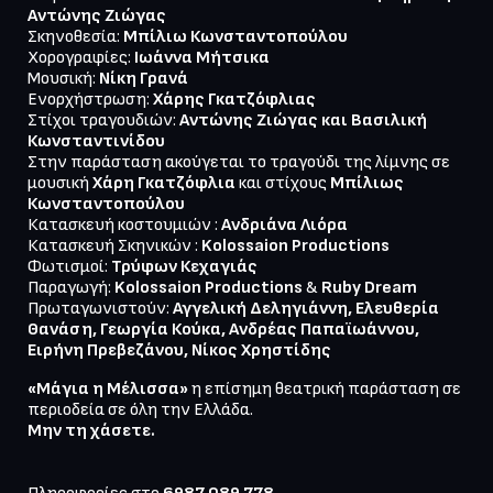
Αντώνης Ζιώγας
Σκηνοθεσία: 
Μπίλιω Κωνσταντοπούλου
Χορογραφίες: 
Ιωάννα Μήτσικα
Μουσική: 
Νίκη Γρανά
Ενορχήστρωση: 
Χάρης Γκατζόφλιας
Στίχοι τραγουδιών: 
Αντώνης Ζιώγας και Βασιλική 
Κωνσταντινίδου
Στην παράσταση ακούγεται το τραγούδι της λίμνης σε 
μουσική 
Χάρη Γκατζόφλια
 και στίχους 
Μπίλιως 
Κωνσταντοπούλου
Κατασκευή κοστουμιών : 
Κατασκευή Σκηνικών : 
Kolossaion Productions
Φωτισμοί: 
Τρύφων Κεχαγιάς
Παραγωγή: 
Kolossaion Productions
 & 
Ruby Dream
Πρωταγωνιστούν: 
Αγγελική Δεληγιάννη, Ελευθερία 
Θανάση, Γεωργία Κούκα, Ανδρέας Παπαϊωάννου, 
Ειρήνη Πρεβεζάνου, Νίκος Χρηστίδης
«Μάγια η Μέλισσα»
 η επίσημη θεατρική παράσταση σε 
Μην τη χάσετε.