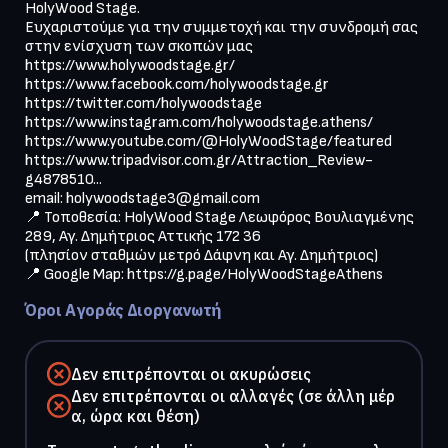
HolyWood Stage.

Ευχαριστούμε για την συμμετοχή και την συνδρομή σας 
στην ενίσχυση των σκοπών μας

https://www.holywoodstage.gr/

https://www.facebook.com/holywoodstage.gr

https://twitter.com/holywoodstage

https://www.instagram.com/holywoodstage.athens/

https://www.youtube.com/@HolyWoodStage/featured

https://www.tripadvisor.com.gr/Attraction_Review-
g4878510...

email: 
holywoodstage3@gmail.com
📍 Τοποθεσία: HolyWood Stage Λεωφόρος Βουλιαγμένης 
289, Αγ. Δημήτριος Αττικής 172 36

(πλησίον σταθμών μετρό Δάφνη και Αγ. Δημήτριος)

📍 Google Map: https://g.page/HolyWoodStageAthens
Όροι Αγοράς Διοργανωτή
Δεν επιτρέπονται οι ακυρώσεις
Δεν επιτρέπονται οι αλλαγές (σε άλλη μέρ
α, ώρα και θέση)