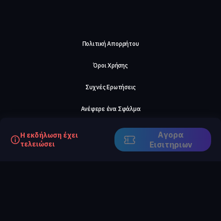
Πολιτική Απορρήτου
Όροι Χρήσης
Συχνές Ερωτήσεις
Ανέφερε ένα Σφάλμα
Σχετικά με μας
Αγορα
Η εκδήλωση έχει
τελειώσει
Eισιτηριων
Careers
Επικοινωνήστε μαζί μας
©2026, ComeTogether
·
(Αρ.Γ.Ε.ΜΗ) 148002306000