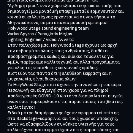
Δημήτριο, ανάμεσα στα 2 μετρό "Δάφνη" και 
"Αγ.Δημήτριος", έναν χώρο εξαιρετικής ακουστικής που 
δημιουργεί μια μοναδική επαφή μεταξύ ερμηνευτών και 
κοινού οι καλλιτέχνες έρχονται να συναντήσουν το 
Αθηναϊκό κοινό, σε μια σπάνια μουσική εμπειρία!

HolyWood Stage sound engineering team:

Varlas Spyros / Panagiotis Megas

Lighting Engineer / Video: Αννέτα

Στον πολυχώρο μας, HolyWood Stage έχουμε ως αρχή 
τον σεβασμό σε όλους τους ανθρώπους, διαθέτει 
πρόσβαση(ράμπα), καθώς και ειδικές τουαλέτες για 
ΑμΕΑ, παρέχουμε καλλιτεχνικά και άλλα προγράμματα 
για όλες τις ευαίσθητες κοινωνικές ομάδες, 
πιστεύοντας πάντα ότι η ελεύθερη έκφραση και η 
ψυχαγωγία, είναι δικαίωμα όλων!

Το HolyWood Stage επιτάχυνε την ανανέωση του αέρα 
(εισαγωγή και εξαγωγή) στον χώρο για να πληροί 
προδιαγραφές COVID-19 ώστε να διασφαλιστεί η υγεία 
όλων όσοι παρευρεθούν στις παραστάσεις του (θεατές, 
καλλιτέχνες).

Ειδικά μέτρα διαμόρφωσης έχουν εφαρμοστεί επίσης 
στα Backstage-καμαρίνια και τους χώρους υποδοχής, 
ώστε να εξασφαλίζουν συνθήκες υγιεινής για τους 
καλλιτέχνες που συμμετέχουν στις παραστάσεις του 