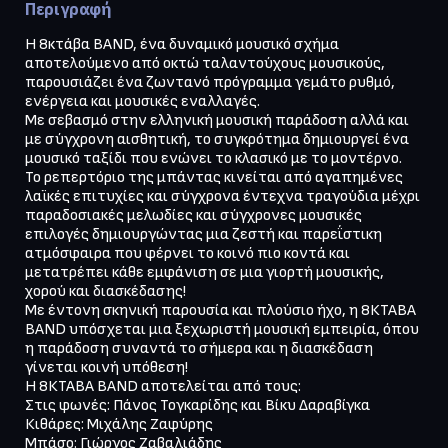
Περιγραφή
Η 8κτάβα BAND, ένα δυναμικό μουσικό σχήμα 
αποτελούμενο από οκτώ ταλαντούχους μουσικούς, 
παρουσιάζει ένα ζωντανό πρόγραμμα γεμάτο ρυθμό, 
ενέργεια και μουσικές εναλλαγές.

Με σεβασμό στην ελληνική μουσική παράδοση αλλά και 
με σύγχρονη αισθητική, το συγκρότημα δημιουργεί ένα 
μουσικό ταξίδι που ενώνει το κλασικό με το μοντέρνο.

Το ρεπερτόριο της μπάντας κινείται από αγαπημένες 
λαϊκές επιτυχίες και σύγχρονα έντεχνα τραγούδια μέχρι 
παραδοσιακές μελωδίες και σύγχρονες μουσικές 
επιλογές δημιουργώντας μια ζεστή και παρεΐστικη 
ατμόσφαιρα που φέρνει το κοινό πιο κοντά και 
μετατρέπει κάθε εμφάνιση σε μια γιορτή μουσικής, 
χορού και διασκέδασης!

Με έντονη σκηνική παρουσία και πλούσιο ήχο, η 8ΚΤΑΒΑ 
BAND υπόσχεται μια ξεχωριστή μουσική εμπειρία, όπου 
η παράδοση συναντά το σήμερα και η διασκέδαση 
γίνεται κοινή υπόθεση!

Η 8ΚΤΑΒΑ BAND αποτελείται από τους:

Στις φωνές: Πάνος Τογκαρίδης και Βίκυ Δαραβίγκα

Κιθάρες: Μιχάλης Ζαφύρης

Μπάσο: Γιώργος Ζαβαλιάδης
