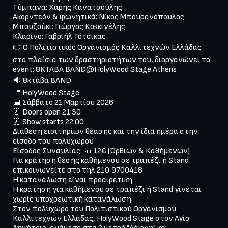
Τύμπανα: Χάρης Κανατσούλης

Ακορντεόν & φωνητικά: Νίκος Μπουρανόπουλος

Μπουζούκι: Γιώργος Κοκκινέλης

Κλαρίνο: Γαβριήλ Τότσικας

👉Ο Πολιτιστικός Οργανισμός Καλλιτεχνών Ελλάδας 
στα πλαίσια των δραστηριοτήτων του, διοργανώνει το 
event: 8KTABA BAND@HolyWood Stage.Athens

🔉 8κτάβα BAND

📍 HolyWood Stage

📅 Σάββατο 21 Μαρτίου 2026

⏰ Doors open 21:30

⏰ Show starts 22:00

Διάθεση εισιτηρίων θέασης και την ίδια ημέρα στην 
είσοδο του πολυχώρου

Είσοδος Συναυλίας: 🎫 12€ (Όρθιων & Καθήμενων)

Για κράτηση θέσης καθήμενου σε τραπέζι ή Stand 
επικοινωνείτε στο τηλ 210 9700418

Η κατανάλωση είναι προαιρετική.

Η κράτηση για καθήμενου σε τραπέζι ή Stand γίνεται 
χωρίς υποχρεωτική κατανάλωση.

Στον πολυχώρο του Πολιτιστικού Οργανισμού 
Καλλιτεχνών Ελλάδας, HolyWood Stage στον Αγίο 