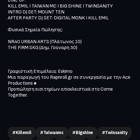
LINE UP:

KILL EMIL I TAIWAN MC I BIG SHINE I TWINSANITY

INTRO DJ SET: MOUNT TEN 

AFTER PARTY DJ SET: DIGITAL MONK I KILL EMIL

Φυσικά Σημεία Πώλησης:

NR40 URBAN ARTS (Πλάτωνος 10)

THE FIRM SKG (Δημ. Γούναρη 30)

Γραφιστική Επιμέλεια: Eskimo

Μια παραγωγή του Rapnroll.gr σε συνεργασία με την Ace 
Productions ♠️

Προπώληση εισιτηρίων αποκλειστικά στο Come 
Together.

#killemil
#taiwanmc
#bigshine
#twinsanity