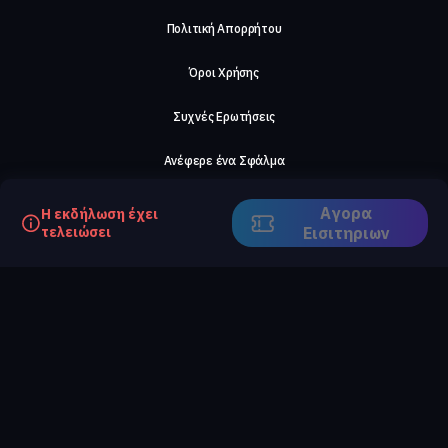
Πολιτική Απορρήτου
Όροι Χρήσης
Συχνές Ερωτήσεις
Ανέφερε ένα Σφάλμα
Σχετικά με μας
Αγορα
Η εκδήλωση έχει
τελειώσει
Eισιτηριων
Careers
Επικοινωνήστε μαζί μας
©2026, ComeTogether
·
(Αρ.Γ.Ε.ΜΗ) 148002306000
·
ΕΓΝΑΤΙΑ 154, ΘΕΣΣΑΛΟΝΙΚΗ, 54636