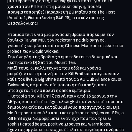
μια τεράστια γιορτή, ένα εκρηκτικό πάρτι για τα 15 
χρόνια του Kill Emil στη μουσική σκηνή, που θα 
πραγματοποιηθεί Παρασκευή 29 Μαΐου στο The Host 
(Λουδία 1, Θεσσαλονίκη 546 25), στο κέντρο της 
Θεσσαλονίκης!

Ετοιμαστείτε για μια μοναδική βραδιά παρέα με τον 
θρυλικό Taiwan MC, τον rockstar της dub σκηνής, 
γνωστός και μέσα από τους Chinese Man και το εκλεκτικό 
project των Liquid Wicked. 

Την έναρξη της βραδιάς σηματοδοτεί το δυναμικό και 
ξεσηκωτικό DJ Set του Mount Ten.

Μαζί τους, οι καλλιτέχνες που εδώ και χρόνια 
μοιράζονται τη σκηνή με τον Kill Emil και απογειώνουν 
κάθε του live, ο Big Shine από τους SKG Dub Alliance και οι 
Twinsanity, σε μια ενιαία μουσική σύμπραξη που 
υπόσχεται την απόλυτη dance εμπειρία.

Η ιστορία του Kill Emil ξεκινά πριν από 15 χρόνια στην 
Αθήνα, και από τότε έχει εξελιχθεί σε έναν από τους πιο 
δημιουργικούς και καταξιωμένους παραγωγούς και DJs. 
Με 9 προσωπικά άλμπουμ και αμέτρητα singles και EPs, ο 
Kill Emil έχει διαμορφώσει έναν ήχο που παντρεύει 
sophisticated beats, positive grooves και warm loops, 
έχοντας οργώσει τα stages δίπλα σε παγκόσμια ονόματα 