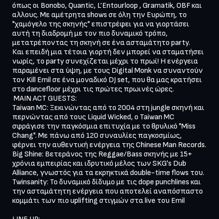
όπως οι Bonobo, Quantic, L’Entourloop , Gramatik, OBF και 
αλλους. Με αμέτρητα shows σε όλη την Ευρώπη, το 
"χαμόγελο της σκηνής" επιστρέφει για να γιορτάσει 
αυτή τη διαδρομή με τον πιο δυναμικό τρόπο, 
μετατρέποντας τη σκηνή σε ένα ασταμάτητο party.

Και επειδή μια τέτοια γιορτή δεν μπορεί να σταματήσει 
νωρίς, το party συνεχίζεται μέχρι το πρωί! Η ενέργεια 
παραμένει στα ύψη, με τους Digital Monk να συναντούν 
τον Kill Emil σε ένα μοναδικό DJ set, που θα μας κρατήσει 
στο dancefloor μέχρι τις πρώτες πρωινές ώρες.

 MAIN ACT GUESTS:

Taiwan MC: Ξεκινώντας από το 2004 στη jungle σκηνή και 
περνώντας από τους Liquid Wicked, ο Taiwan MC 
σφράγισε την παγκόσμια επιτυχία με το θρυλικό "Miss 
Chang". Με πάνω από 120 συναυλίες παγκοσμίως, 
φέρνει την αυθεντική ενέργεια της Chinese Man Records.

Big Shine: Βετεράνος της Reggae/Bass σκηνής με 15+ 
χρόνια εμπειρίας και ιδρυτικό μέλος των SKG's Dub 
Alliance, γνωστός για τα εκρηκτικά double-time flows του.

Twinsanity: Το δυναμικό δίδυμο με τις dope punchlines και 
την ασταμάτητη ενέργεια που αποτελεί αναπόσπαστο 
κομμάτι των πιο uplifting στιγμών στα live του Emil
