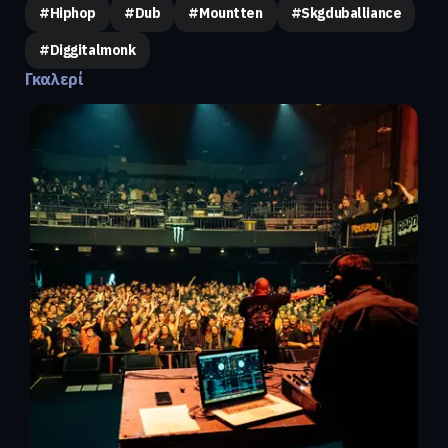
#hiphop
#dub
#mountten
#skgduballiance
#diggitalmonk
Γκαλερί