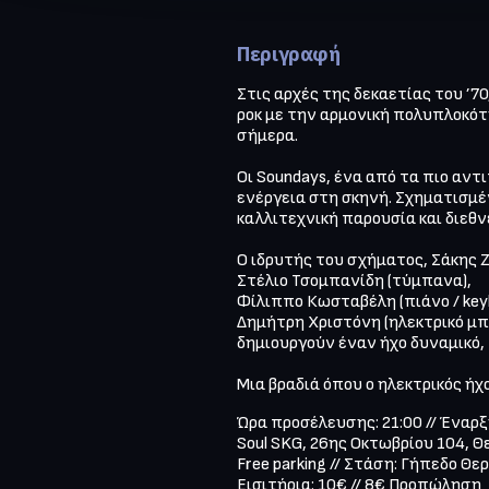
Περιγραφή
Στις αρχές της δεκαετίας του ’7
ροκ με την αρμονική πολυπλοκότη
σήμερα.

Οι Soundays, ένα από τα πιο αν
ενέργεια στη σκηνή. Σχηματισμέ
καλλιτεχνική παρουσία και διεθνε
Ο ιδρυτής του σχήματος, Σάκης Ζαχα
Στέλιο Τσομπανίδη (τύμπανα),

Φίλιππο Κωσταβέλη (πιάνο / keybo
Δημήτρη Χριστόνη (ηλεκτρικό μπά
δημιουργούν έναν ήχο δυναμικό,
Μια βραδιά όπου ο ηλεκτρικός ή
Ώρα προσέλευσης: 21:00 // Έναρξη
Soul SKG, 26ης Οκτωβρίου 104, Θ
Free parking // Στάση: Γήπεδο Θερ
Εισιτήρια: 10€ // 8€ Προπώληση
