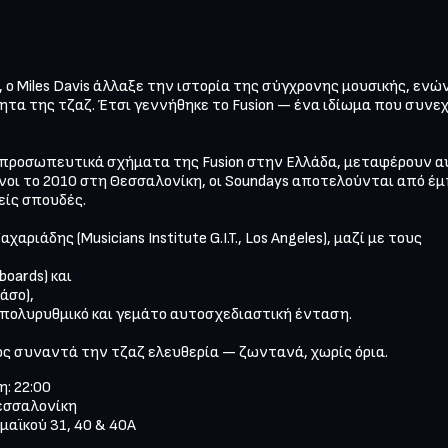
0, ο Miles Davis άλλαξε την ιστορία της σύγχρονης μουσικής, εν
τα της τζαζ. Έτσι γεννήθηκε το Fusion — ένα ιδίωμα που συνεχί
τιπροσωπευτικά σχήματα της Fusion στην Ελλάδα, μεταφέρουν α
νοι το 2010 στη Θεσσαλονίκη, οι Soundays αποτελούνται από έμ
ίς σπουδές.

ριάδης (Musicians Institute G.I.T., Los Angeles), μαζί με τους

ards) και

σο),

 πολυρυθμικό και γεμάτο αυτοσχεδιαστική ένταση.

χος συναντά την τζαζ ελευθερία — ζωντανά, χωρίς όρια.
: 22:00

εσσαλονίκη

μαϊκού 31, 40 & 40Α
