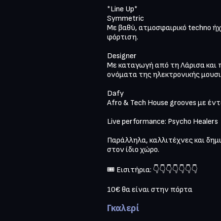
*Line Up*

Symmetric

Με βαθύ, ατμοσφαιρικό techno ήχ
φόρτιση.

Designer

Με καταγωγή από τη Λάρισα και π
ονόματα της ηλεκτρονικής μουσικ
Dafy

Afro & Tech House grooves με έντ
Live performance: Psycho Healers

Παράλληλα, καλλιτέχνες και δημι
στον ίδιο χώρο.

🎟 Εισιτήρια: 👇👇👇👇👇👇👇
10€ θα είναι στην πόρτα 
Γκαλερί