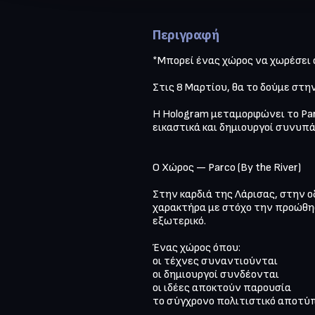
Περιγραφή
*Μπορεί ένας χώρος να χωρέσει 
Στις 8 Μαρτίου, θα το δούμε στην
Η Hologram μεταμορφώνει το Parc
εικαστικά και δημιουργοί συνυπά
Ο Χώρος — Parco (By the River)

Στην καρδιά της Λάρισας, στην ο
χαρακτήρα με στόχο την προώθησ
εξωτερικό.

Ένας χώρος όπου:

οι τέχνες συναντιούνται

οι δημιουργοί συνδέονται

οι ιδέες αποκτούν παρουσία

το σύγχρονο πολιτιστικό αποτύπ