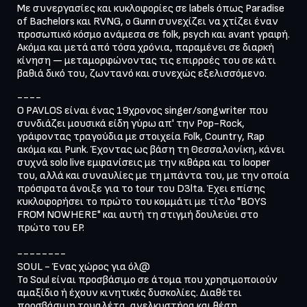
Με συνεργασίες και κυκλοφορίες σε labels όπως Paradise 
of Bachelors και RVNG, ο Gunn συνεχίζει να χτίζει έναν 
προσωπικό κόσμο ανάμεσα σε folk, psych και avant γραφή. 
Ακόμα και μετά από τόσα χρόνια, παραμένει σε διαρκή 
κίνηση — μεταμορφώνοντας τις επιρροές του σε κάτι 
βαθιά δικό του, ζωντανό και συνεχώς εξελισσόμενο.
----

Ο PAVLOS είναι ένας 19χρονος singer/songwriter που 
συνδιάζει μουσικά είδη γύρω απ' την Pop-Rock, 
γράφοντας τραγούδια με στοιχεία Folk, Country, Rap 
ακόμα και Punk. Έχοντας ως βάση τη Θεσσαλονίκη, κάνει 
συχνά solo live εμφανίσεις με την κιθάρα και το looper 
του, αλλά και συναυλίες με τη μπάντα του, με την οποία 
πρόσφατα άνοιξε για το tour του D3lta. Έχει επίσης 
κυκλοφορήσει το πρώτο του κομμάτι με τίτλο "BOYS 
FROM NOWHERE" και αυτή τη στιγμή δουλεύει στο 
πρώτο του EP. 

--------

SOUL - Ένας χώρος για όλ@

Το Soul είναι προσβάσιμο σε άτομα που χρησιμοποιούν 
αμαξίδιο ή έχουν κινητικές δυσκολίες. Διαθέτει 
προσβάσιμη τουαλέτα, ανελκυστήρα και θέση 