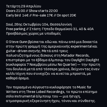
Τετάρτη 29 Απριλίου

Doors 21:00 // Show starts 22:00

Early bird  14€ // Pre-sale 17€ // On spot 20€ 

Soul, 26ης Οκτωβρίου 104, Θεσσαλονίκη

Free parking // Στάση: Γήπεδο Θερμαϊκού 31, 40 & 40Α

Προσβάσιμος χώρος με υποδομές
Ο Steve Gunn βρίσκεται εδώ και πάνω από μια δεκαετία 
στην πρώτη γραμμή της αμερικανικής experimental και 
guitar-driven σκηνής. Μετά από τρεις 
πολυσυζητημένους δίσκους στη Matador Records, 
επιστρέφει με το έβδομο άλμπουμ του Daylight Daylight 
(κυκλοφορία 7 Νοεμβρίου μέσω No Quarter) — την πρώτη 
του δουλειά μετά από τέσσερα χρόνια, δείχνοντας έναν 
καλλιτέχνη που συνεχίζει να κινείται μπροστά, με 
καθαρό όραμα.

Τον περασμένο Αύγουστο κυκλοφόρησε το Music for 
Writers στη Three Lobed Recordings, το πρώτο επίσημο 
σόλο instrumental άλμπουμ του — μια ήσυχη, 
ατμοσφαιρική εξερεύνηση ήχου, τόνου και σύνθεσης.
