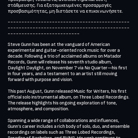
στάθμευσης. Για εξατομικευμένες προσαρμογές 
προσβασιμότητας, μη διστάσετε να επικοινωνήσετε.
--------------------------------------------
--------------------------------------------
--------------------------
Steve Gunn has been at the vanguard of American 
experimental and guitar-oriented rock music for over a 
decade. Following a trio of acclaimed albums on Matador 
Records, Gunn will release his seventh studio album, 
Daylight Daylight, on November 7 via No Quarter—his first 
in four years, and a testament to an artist still moving 
forward with purpose and vision.

This past August, Gunn released Music for Writers, his first 
official solo instrumental album, on Three Lobed Recordings. 
The release highlights his ongoing exploration of tone, 
atmosphere, and composition.

Spanning a wide range of collaborations and influences, 
Gunn’s career includes a rich body of solo, duo, and ensemble 
recordings on labels such as Three Lobed Recordings, 