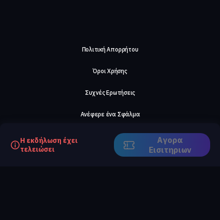
Πολιτική Απορρήτου
Όροι Χρήσης
Συχνές Ερωτήσεις
Ανέφερε ένα Σφάλμα
Σχετικά με μας
Αγορα
Η εκδήλωση έχει
τελειώσει
Eισιτηριων
Careers
Επικοινωνήστε μαζί μας
©2026, ComeTogether
·