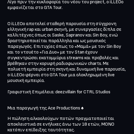
Λίγο πριν την κυκλοφορία του νέου του project, ο iLLEOo 
εμφανίζεται στο GTA Tour.
Ο iLLEOo αποτελεί σταθερή παρουσία στη σύγχρονη 
ελληνική rap και urban σκηνή, με συνεργασίες δίπλα σε 
καλλιτέχνες όπως οι Saske, Sapranov και Sin Boy, ενώ 
δραστηριοποιείται παράλληλα και ως μουσικός 
παραγωγός. Επιτυχίες όπως το «Μαμά» με τον Sin Boy 
και το ντουέτο «Για Δυο» με τον Stan έχουν 
συγκεντρώσει εκατομμύρια streams και προβολές και 
βρέθηκαν στην κορυφή ραδιοφωνικών charts. Με 
πολυετή εμπειρία στη σκηνή και δυναμική live παρουσία, 
ο iLLEOo φέρνει στο GTA Tour μια ολοκληρωμένη live 
μουσική εμπειρία.

Γραφιστική Επιμέλεια: deezvillain for CTRL Studios
Η πώληση αλκοολούχων ποτών πραγματοποιείται 
αποκλειστικά σε ενήλικες άνω των 18 ετών, MONO 
κατόπιν επίδειξης ταυτότητας.