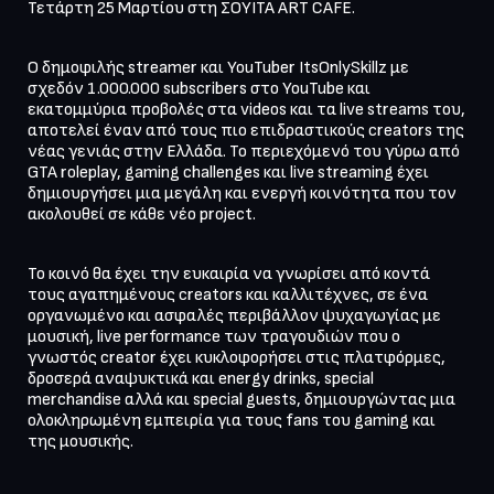
Τετάρτη 25 Μαρτίου στη ΣΟΥΙΤΑ ART CAFE.
Ο δημοφιλής streamer και YouTuber ItsOnlySkillz με 
σχεδόν 1.000.000 subscribers στο YouTube και 
εκατομμύρια προβολές στα videos και τα live streams του, 
αποτελεί έναν από τους πιο επιδραστικούς creators της 
νέας γενιάς στην Ελλάδα. Το περιεχόμενό του γύρω από 
GTA roleplay, gaming challenges και live streaming έχει 
δημιουργήσει μια μεγάλη και ενεργή κοινότητα που τον 
ακολουθεί σε κάθε νέο project.
Το κοινό θα έχει την ευκαιρία να γνωρίσει από κοντά 
τους αγαπημένους creators και καλλιτέχνες, σε ένα 
οργανωμένο και ασφαλές περιβάλλον ψυχαγωγίας με 
μουσική, live performance των τραγουδιών που ο 
γνωστός creator έχει κυκλοφορήσει στις πλατφόρμες, 
δροσερά αναψυκτικά και energy drinks, special 
merchandise αλλά και special guests, δημιουργώντας μια 
ολοκληρωμένη εμπειρία για τους fans του gaming και 
της μουσικής. 