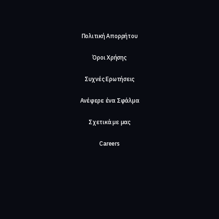
Πολιτική Απορρήτου
Όροι Χρήσης
Συχνές Ερωτήσεις
Ανέφερε ένα Σφάλμα
Σχετικά με μας
Careers
Επικοινωνήστε μαζί μας
©2026, ComeTogether
·
(Αρ.Γ.Ε.ΜΗ) 148002306000
·