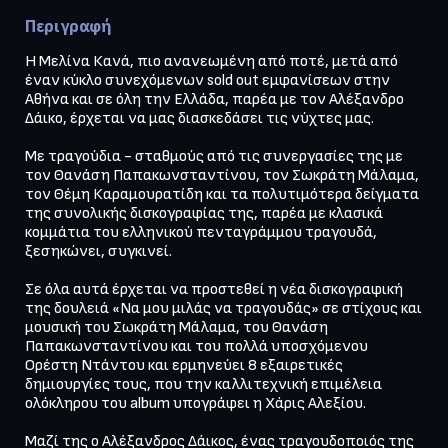
Περιγραφή
Η Μελίνα Κανά, πιο ανανεωμένη από ποτέ, μετά από 
έναν κύκλο συνεχόμενων sold out εμφανίσεων στην 
Αθήνα και σε όλη την Ελλάδα, παρέα με τον Αλέξανδρο 
Δάικο, έρχεται να μας διασκεδάσει τις νύχτες μας.

Με τραγούδια - σταθμούς από τις συνεργασίες της με 
τον Θανάση Παπακωνσταντίνου, τον Σωκράτη Μάλαμα, 
τον Θέμη Καραμουρατίδη και τα πολυτιμότερα δείγματα 
της συνολικής δισκογραφίας της, παρέα με κλασικά 
κομμάτια του ελληνικού πενταγράμμου τραγουδά, 
ξεσηκώνει, συγκινεί.

Σε όλα αυτά έρχεται να προστεθεί η νέα δισκογραφική 
της δουλειά «Να μου μιλάς να τραγουδάς» σε στίχους και 
μουσική του Σωκράτη Μάλαμα, του Θανάση 
Παπακωνσταντίνου και του πολλά υποσχόμενου 
Ορέστη Ντάντου και ερμηνεύει 8 εξαιρετικές 
δημιουργίες τους, που την καλλιτεχνική επιμέλεια 
ολόκληρου του album υπογράφει η Χάρις Αλεξίου.

Μαζί της ο Αλέξανδρος Δάικος, ένας τραγουδοποιός της 