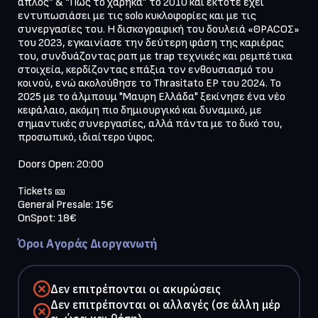
απλός” & “Πώς το χάρηκα” το 2010 και έκτοτε έχει 
εντυπωσιάσει με τις solo κυκλοφορίες και με τις 
συνεργασίες του. Η δισκογραφική του δουλειά «ΘΡΑCOΣ» 
του 2023, εγκαινίασε την δεύτερη φάση της καριέρας 
του, συνδυάζοντας ραπ με trap τεχνικές και ρεμπέτικα 
στοιχεία, κερδίζοντας επάξια τον ενθουσιασμό του 
κοινού, ενώ ακολούθησε το Thrasitato EP του 2024. Το 
2025 με το άλμπουμ "Μαυρη Ελλάδα" ξεκίνησε ένα νέο 
κεφάλαιο, ακόμη πιο δημιουργικό και δυναμικό, με 
σημαντικές συνεργασίες, αλλά πάντα με το δικό του, 
προσωπικό, ιδιαίτερο ύφος.

Doors Open: 20:00

Tickets 🎫

General Presale: 15€

Όροι Αγοράς Διοργανωτή
Δεν επιτρέπονται οι ακυρώσεις
Δεν επιτρέπονται οι αλλαγές (σε άλλη μέρ