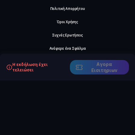
Πολιτική Απορρήτου
Όροι Χρήσης
Συχνές Ερωτήσεις
Ανέφερε ένα Σφάλμα
Σχετικά με μας
Αγορα
Η εκδήλωση έχει
τελειώσει
Eισιτηριων
Careers
Επικοινωνήστε μαζί μας
©2026, ComeTogether
·
(Αρ.Γ.Ε.ΜΗ) 148002306000
·
ΕΓΝΑΤΙΑ 154, ΘΕΣΣΑΛΟΝΙΚΗ, 54636