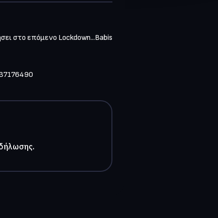
σει στο επόμενο Lockdown...Babis
6937176490
κδήλωσης.