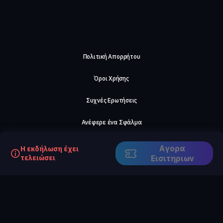
Πολιτική Απορρήτου
Όροι Χρήσης
Συχνές Ερωτήσεις
Ανέφερε ένα Σφάλμα
Σχετικά με μας
Αγορα
Η εκδήλωση έχει
τελειώσει
Eισιτηριων
Careers
Επικοινωνήστε μαζί μας
©2026, ComeTogether