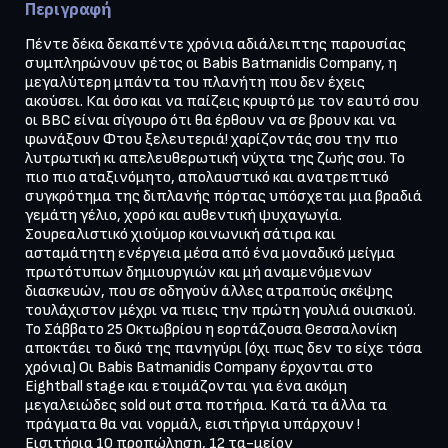
Περιγραφή
Πέντε δέκα δεκαπέντε χρόνια αδιάλειπτης παρουσίας 
συμπληρώνουν φέτος οι Babis Batmanidis Company, η 
μεγαλύτερη μπάντα του πλανήτη που δεν έχεις 
ακούσει. Και όσο και να παίζεις κρυφτό με τον εαυτό σου 
οι BBC είναι σίγουρο ότι θα έρθουν να σε βρουν και να 
φωνάξουν Φτου ξελευτεριά! χαρίζοντάς σου την πιο 
λυτρωτική κι απελευθερωτική νύχτα της ζωής σου. Το 
πιο πιο αταξινόμητο, απολαυστικό και ανατρεπτικό 
συγκρότημα της διπλανής πόρτας υπόσχεται μια βραδιά 
γεμάτη γέλιο, χορό και αυθεντική ψυχαγωγία. 
Σουρεαλιστικό χιούμορ κοινωνική σάτιρα και 
ασταμάτητη ενέργεια μέσα από ένα μοναδικό μείγμα 
πρωτότυπων δημιουργιών και μή αναμενόμενων 
διασκευών, που σε οδηγούν άλλες ατραπούς σκέψης 
τουλάχιστον μέχρι να πιεις την πρώτη γουλιά ουισκιού.

Το Σάββατο 25 Οκτωβρίου η εορτάζουσα Θεσσαλονίκη 
αποκτάει το δικό της πανηγύρι (όχι πως δεν το είχε τόσα 
χρόνια) Οι Babis Batmanidis Company έρχονται στο 
Eightball stage και ετοιμάζονται για ένα ακόμη 
μεγαλειώδες sold out στα ποτήρια. Κατά τα άλλα τα 
πράγματα θα ναι νορμάλ, εισιτήργια υπάρχουν !

Εισιτήρια 10 προπώληση, 12 τα-μείον
