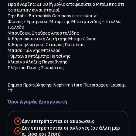
Ώρα έναρξης: 21:00 (ή μόλις αποφασίσει ο Μπάμπης ότι 
το σύμπαν είναι έτοιμο).

Την Babis Batmanidis Company αποτελούν:

Φωνές / Ερμηνείες Μπάμπης Μπατμανίδης - Στέλλα 
Γιαλτζή

Μπουζούκι Σταύρος Αποστολίδης

Κιθάρα ακουστική Δημήτρης Μπαρτζώκας

Κιθάρα ηλεκτρική Σταύρος Πατσίκας

Μπάσο Γιάννης Μπέλλος

Τύμπανα Μπάμπης Πετσίνης

Κλαρίνο Αλέξης Πογρεβνόης

Πλήκτρα Πάνος Σκαρλάτος

Σημειο Προπώλησης: Nephilim store Πατριαρχου Ιωακειμ 
17
Όροι Αγοράς Διοργανωτή
Δεν επιτρέπονται οι ακυρώσεις
Δεν επιτρέπονται οι αλλαγές (σε άλλη μέρ
α, ώρα και θέση)